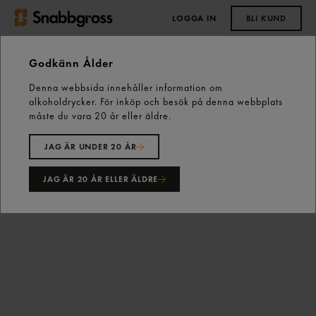
LOGGA IN
BLI KUND
0,00 kr
Godkänn Ålder
Denna webbsida innehåller information om
Start
Vårt sortiment
Skafferiet
alkoholdrycker. För inköp och besök på denna webbplats
Kryddor & Smaksättning
Smaksättning
måste du vara 20 år eller äldre.
Harissa Het Chilipasta 380g Sevan
JAG ÄR UNDER 20 ÅR
JAG ÄR 20 ÅR ELLER ÄLDRE