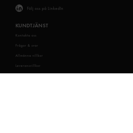
Följ oss på LinkedIn
KUNDTJÄNST
Kontakta oss
Frågor & svar
Allmänna villkor
Leveransvillkor
Visselblåsartjänst
OM OSS
Snabbgross
Hitta butik
Hållbarhet
Jobba hos oss