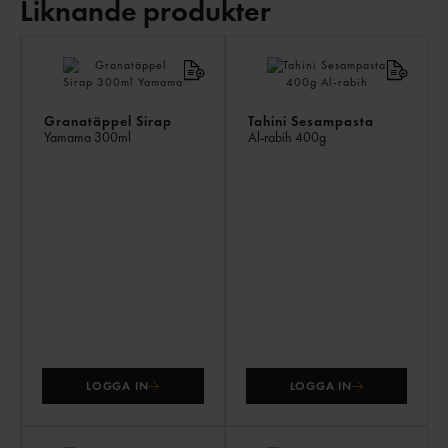
Liknande produkter
LI
PR
Granatäppel Sirap
Tahini Sesampasta
Yamama
300ml
Al-rabih
400g
LOGGA IN
LOGGA IN