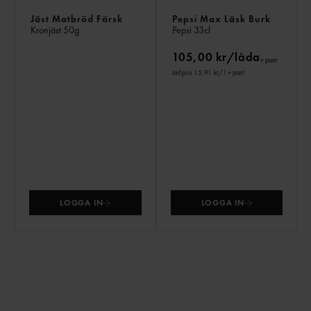
Jäst Matbröd Färsk
Pepsi Max Läsk Burk
Kronjäst
50g
Pepsi
33cl
105,00 kr/låda
+ pant
Jmf.pris 15,91 kr
/ l
+ pant
LOGGA IN
LOGGA IN