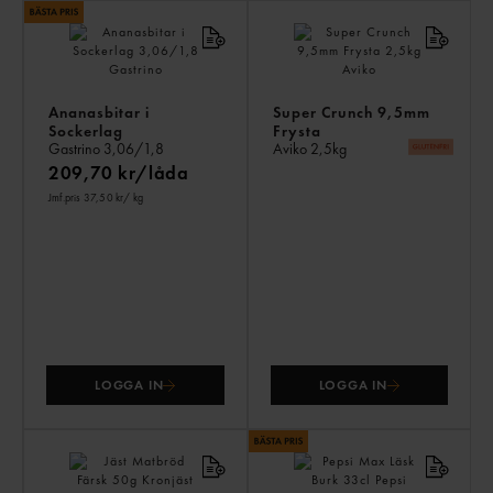
AN
KÖ
ÄV
Ananasbitar i
Super Crunch 9,5mm
Sockerlag
Frysta
Gastrino
3,06/1,8
Aviko
2,5kg
209,70 kr/låda
Jmf.pris 37,50 kr
/ kg
LOGGA IN
LOGGA IN