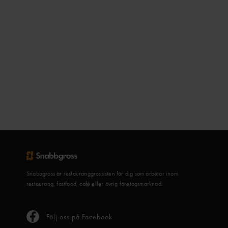
Snabbgross är restauranggrossisten för dig som arbetar inom
restaurang, fastfood, café eller övrig företagsmarknad.
Följ oss på Facebook