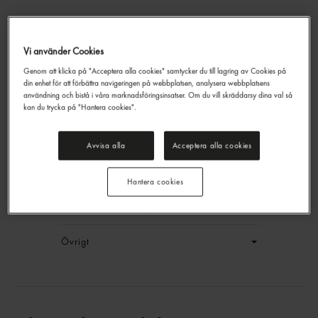
Vi använder Cookies
Genom att klicka på "Acceptera alla cookies" samtycker du till lagring av Cookies på
Harissa Het Chilipasta
din enhet för att förbättra navigeringen på webbplatsen, analysera webbplatsens
Sevan
380g
användning och bistå i våra marknadsföringsinsatser. Om du vill skräddarsy dina val så
kan du trycka på "Hantera cookies".
EAN:
17331217012976
LOGGA IN
Avvisa alla
Acceptera alla cookies
Generell produktinfo
Hantera cookies
Innehållsförteckning
Övrigt