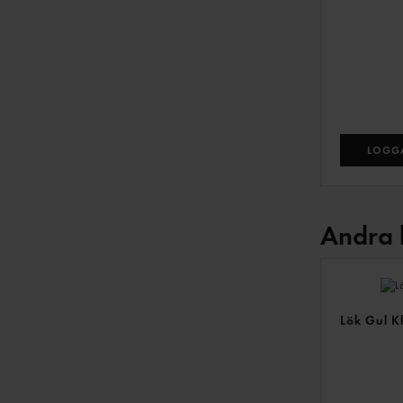
LOGGA
Andra 
Lök Gul K