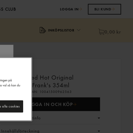
S CLUB
LOGGA IN
BLI KUND
INKÖPSLISTOR
0,00 kr
Red Hot Original
eringen på
Frank's
354ml
na val så kan du
EAN:
10041500962563
LOGGA IN OCH KÖP
a alla cookies
Generell produktinfo
Innehållsförteckning