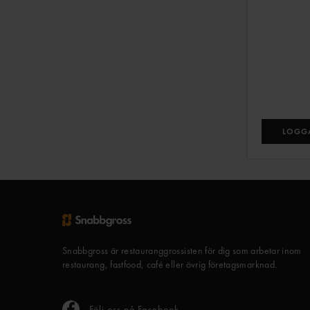
LOGGA
Snabbgross är restauranggrossisten för dig som arbetar inom
restaurang, fastfood, café eller övrig företagsmarknad.
Följ oss på Facebook