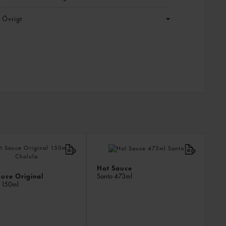
Övrigt
LIKN
PROD
Hot Sauce
uce Original
Santo
473ml
a
150ml