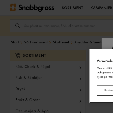
SORTIMENT
KAMPANJER
SÖK
ARTIKEL,
VARUMÄRKE,
EAN
ELLER
Start
Vårt sortiment
Skafferiet
Kryddor & Smaksättni
ARTIKELNUMMER
I
SÖK
SORTIMENT
FÄLTET.
Vi använde
Kött, Chark & Fågel
Genom att klic
webbplatsen, a
Fisk & Skaldjur
trycka på "Han
Dryck
Hanter
Frukt & Grönt
Ost, Mejeri & Ägg