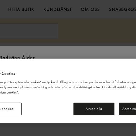
HITTA BUTIK
KUNDTJÄNST
OM OSS
SNABBGROS
ng
Smaksättning
Red Hot Original 354ml Frank's
Godkänn Ålder
Denna webbsida innehåller information om alkoholdrycker. För inköp
r Cookies
och besök på denna webbplats måste du vara 20 år eller äldre.
ka på "Acceptera alla cookies" samtycker du till lagring av Cookies på din enhet för att förbättra navig
JAG ÄR UNDER 20 ÅR
JAG ÄR 20 ÅR ELLER ÄLDRE
nalysera webbplatsens användning och bistå i våra marknadsföringsinsatser. Om du vill skräddarsy di
tera cookies".
a cookies
Avvisa alla
Accepter