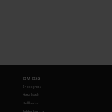
OM OSS
Snabbgross
Hitta butik
Hållbarhet
Jobba hos oss