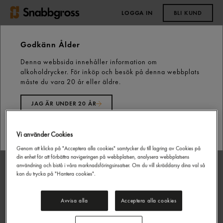
LOGGA IN
BLI KUND
0,00 kr
Godkänn Ålder
Denna webbsida innehåller information om
Start
Grilloljor & Såser
alkoholdrycker. För inköp och besök på denna webbplats
For Chicken Marinad Påse 75g Santa Maria
måste du vara 20 år eller äldre.
JAG ÄR UNDER 20 ÅR
JAG ÄR 20 ÅR ELLER ÄLDRE
Vi använder Cookies
Genom att klicka på "Acceptera alla cookies" samtycker du till lagring av Cookies på
din enhet för att förbättra navigeringen på webbplatsen, analysera webbplatsens
användning och bistå i våra marknadsföringsinsatser. Om du vill skräddarsy dina val så
kan du trycka på "Hantera cookies".
Avvisa alla
Acceptera alla cookies