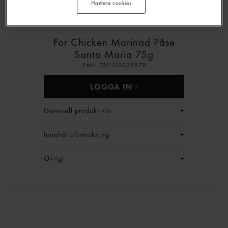
Hantera cookies
For Chicken Marinad Påse
Santa Maria
75g
EAN:
7311310029579
LOGGA IN
Generell produktinfo
Innehållsförteckning
Övrigt