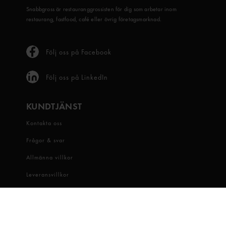
Snabbgross är restauranggrossisten för dig som arbetar inom
restaurang, fastfood, café eller övrig företagsmarknad.
Följ oss på Facebook
Följ oss på LinkedIn
KUNDTJÄNST
Kontakta oss
Frågor & svar
Allmänna villkor
Leveransvillkor
Visselblåsartjänst
OM OSS