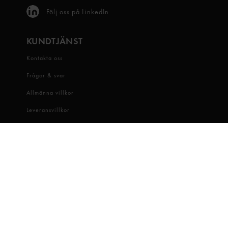
Följ oss på LinkedIn
KUNDTJÄNST
Kontakta oss
Frågor & svar
Allmänna villkor
Leveransvillkor
Visselblåsartjänst
OM OSS
Snabbgross
Hitta butik
Hållbarhet
Jobba hos oss