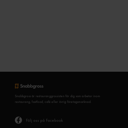
Snabbgross är restauranggrossisten för dig som arbetar inom
restaurang, fastfood, café eller övrig företagsmarknad.
Följ oss på Facebook