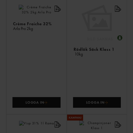
AN
KÖ
ÄV
Crème Fraiche 32%
Arla Pro
2kg
Rödlök Säck Klass 1
10kg
LOGGA IN
LOGGA IN