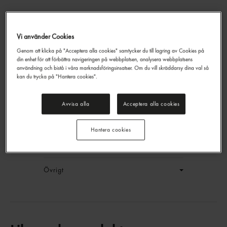
Vi använder Cookies
Original American Style
Genom att klicka på "Acceptera alla cookies" samtycker du till lagring av Cookies på
Bbq Sauce
din enhet för att förbättra navigeringen på webbplatsen, analysera webbplatsens
Santa Maria
2,575kg
användning och bistå i våra marknadsföringsinsatser. Om du vill skräddarsy dina val så
kan du trycka på "Hantera cookies".
EAN:
7311312006462
LOGGA IN
Avvisa alla
Acceptera alla cookies
Generell produktinfo
Hantera cookies
Innehållsförteckning
Övrigt