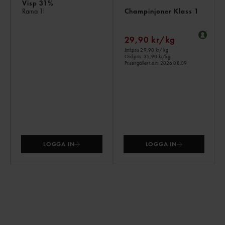
Visp 31%
Champinjoner Klass 1
Rama
1l
29,90 kr/kg
Jmf.pris 29,90 kr
/ kg
Ord.pris
35,90 kr/kg
Priset gäller t.o.m 2026.08.09
LOGGA IN
LOGGA IN