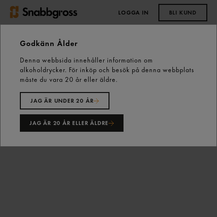
LOGGA IN
BLI KUND
0,00 kr
Godkänn Ålder
Denna webbsida innehåller information om
Start
Grilloljor & Såser
alkoholdrycker. För inköp och besök på denna webbplats
Original American Style Bbq Sauce 2,575kg Santa Maria
måste du vara 20 år eller äldre.
JAG ÄR UNDER 20 ÅR
JAG ÄR 20 ÅR ELLER ÄLDRE