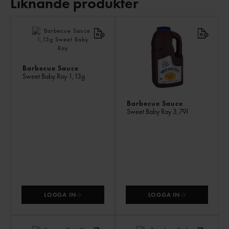
Liknande produkter
LI
PR
Barbecue Sauce
Sweet Baby Ray
1,13g
Barbecue Sauce
Sweet Baby Ray
3,79l
LOGGA IN
LOGGA IN