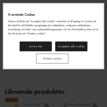
Vi använder Cookies
Sushiris
Genom att klicka på "Acceptera alla cookies" samtycker du till lagring av Cookies på
Lotus
20kg
din enhet för att förbättra navigeringen på webbplatsen, analysera webbplatsens
användning och bistå i våra marknadsföringsinsatser. Om du vill skräddarsy dina val så
EAN:
8938507039600
kan du trycka på "Hantera cookies".
LOGGA IN
Avvisa alla
Acceptera alla cookies
Generell produktinfo
Hantera cookies
Övrigt
Liknande produkter
LI
PR