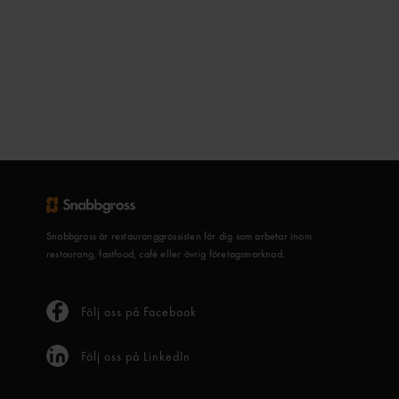
Snabbgross är restauranggrossisten för dig som arbetar inom
restaurang, fastfood, café eller övrig företagsmarknad.
Följ oss på Facebook
Följ oss på LinkedIn