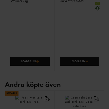
Werners
2kg
Saltå Kvarn
500g
LOGGA IN
LOGGA IN
Andra köpte även
AN
KÖ
ÄV