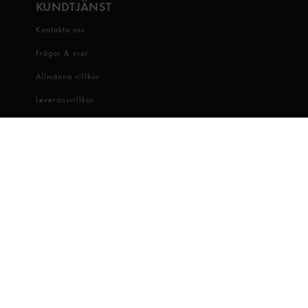
KUNDTJÄNST
Kontakta oss
Frågor & svar
Allmänna villkor
Leveransvillkor
Visselblåsartjänst
OM OSS
Snabbgross
Hitta butik
Hållbarhet
Jobba hos oss
Dataskydd
Cookie-inställningar