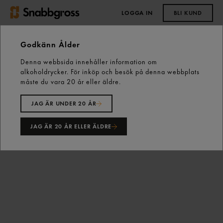
LOGGA IN
BLI KUND
0,00 kr
Godkänn Ålder
Denna webbsida innehåller information om
Start
Vårt sortiment
Skafferiet
alkoholdrycker. För inköp och besök på denna webbplats
Pasta, Ris & Mos
Ris
Sushiris 20kg Lotus
måste du vara 20 år eller äldre.
JAG ÄR UNDER 20 ÅR
JAG ÄR 20 ÅR ELLER ÄLDRE