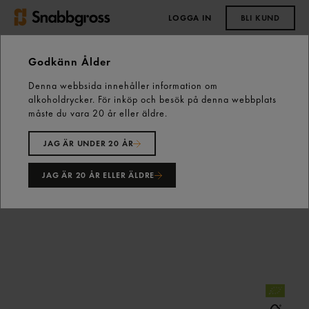
LOGGA IN
BLI KUND
0,00 kr
Godkänn Ålder
Denna webbsida innehåller information om
Start
Städning & Rengöring
Papper
alkoholdrycker. För inköp och besök på denna webbplats
Hushållspapper
Torkrulle M2 Vit 1-lager Tork
måste du vara 20 år eller äldre.
JAG ÄR UNDER 20 ÅR
JAG ÄR 20 ÅR ELLER ÄLDRE