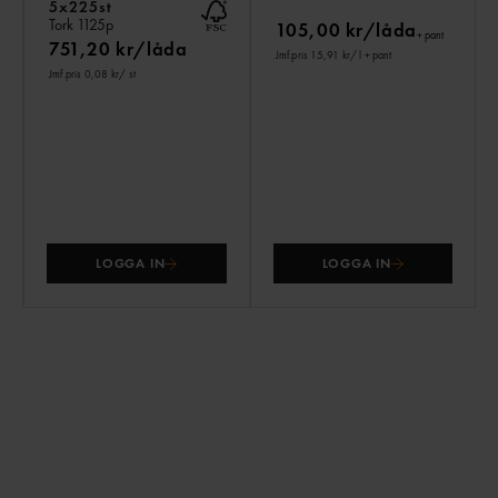
5x225st
Tork
1125p
105,00 kr/låda
+ pant
751,20 kr/låda
Jmf.pris 15,91 kr
/ l
+ pant
Jmf.pris 0,08 kr
/ st
LOGGA IN
LOGGA IN