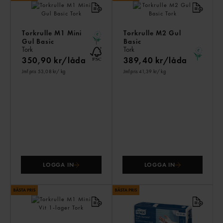
PR
Torkrulle M1 Mini
Torkrulle M2 Gul
Gul Basic
Basic
Tork
Tork
350,90 kr/låda
389,40 kr/låda
Jmf.pris 53,08 kr
/ kg
Jmf.pris 41,39 kr
/ kg
LOGGA IN
LOGGA IN