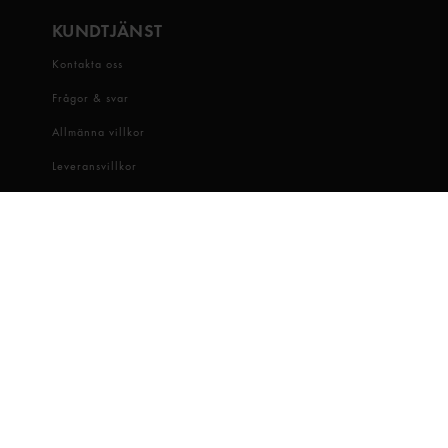
KUNDTJÄNST
Kontakta oss
Frågor & svar
Allmänna villkor
Leveransvillkor
Visselblåsartjänst
OM OSS
Snabbgross
Hitta butik
Hållbarhet
Jobba hos oss
Dataskydd