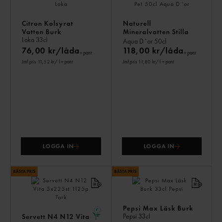
Citron Kolsyrat
Naturell
Vatten Burk
Mineralvatten Stilla
Loka
33cl
Pet
Aqua D´or
50cl
76,00 kr/låda
118,00 kr/låda
+ pant
+ pant
Jmf.pris 11,52 kr
/ l
+ pant
Jmf.pris 11,80 kr
/ l
+ pant
LOGGA IN
LOGGA IN
Pepsi Max Läsk Burk
Pepsi
33cl
Servett N4 N12 Vita