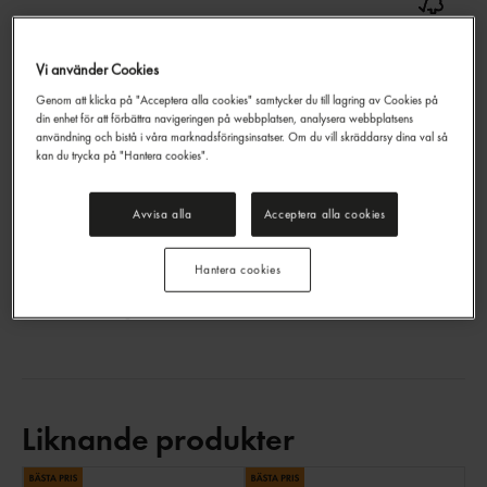
Vi använder Cookies
Torkrulle M2 Vit 1-lager
Genom att klicka på "Acceptera alla cookies" samtycker du till lagring av Cookies på
Tork
din enhet för att förbättra navigeringen på webbplatsen, analysera webbplatsens
användning och bistå i våra marknadsföringsinsatser. Om du vill skräddarsy dina val så
521,40 kr/låda
kan du trycka på "Hantera cookies".
Jmf.pris : 54,89 kr /
kg
EAN:
7310791043036
Avvisa alla
Acceptera alla cookies
LOGGA IN
Hantera cookies
Övrigt
Liknande produkter
LI