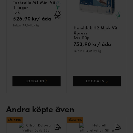
Torkrulle M1 Mini Vit
1-lager
Tork
526,90 kr/låda
Jmf.pris 79,04 kr
/ kg
Handduk H2 Mjuk Vit
Xpress
Tork
110p
753,90 kr/låda
Jmf.pris 104,36 kr
/ kg
LOGGA IN
LOGGA IN
Andra köpte även
AN
KÖ
ÄV