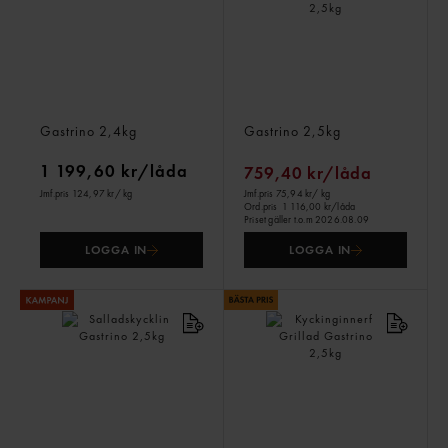
Kycklingspett
Kyckling Bröstfilé Skivad
Gastrino
2,4kg
Gastrino
2,5kg
1 199,60 kr/låda
759,40 kr/låda
Jmf.pris 124,97 kr
/ kg
Jmf.pris 75,94 kr
/ kg
Ord.pris
1 116,00 kr/låda
Priset gäller t.o.m 2026.08.09
LOGGA IN
LOGGA IN