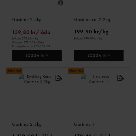
Mango Fryst
Grana Padano 12månader
Gastrino
2,5kg
Gastrino
ca: 2.2kg
199,90 kr/kg
139,80 kr/låda
Jmf.pris 27,96 kr
/ kg
Jmf.pris 199,90 kr
/ kg
Ord.pris
278,00 kr/låda
Priset gäller t.o.m 2026.08.09
LOGGA IN
LOGGA IN
Kyckling Katsu
Limejuice
Gastrino
2,5kg
Gastrino
1l