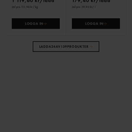
1 119,60 kr/låda
179,40 kr/låda
Jmf.pris 111,96 kr
/ kg
Jmf.pris 29,90 kr
/ l
LOGGA IN
LOGGA IN
LADDA
24
AV
139
PRODUKTER