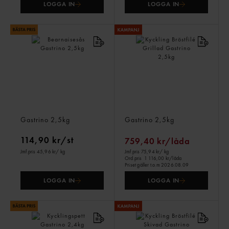
LOGGA IN
LOGGA IN
Bearnaisesås
Kyckling Bröstfilé Grillad
Gastrino
2,5kg
Gastrino
2,5kg
114,90 kr/st
759,40 kr/låda
Jmf.pris 45,96 kr
/ kg
Jmf.pris 75,94 kr
/ kg
Ord.pris
1 116,00 kr/låda
Priset gäller t.o.m 2026.08.09
LOGGA IN
LOGGA IN