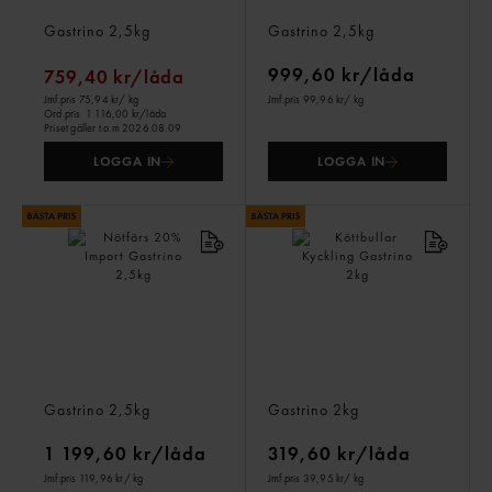
Salladskycklin
Kyckinginnerf Grillad
Gastrino
2,5kg
Gastrino
2,5kg
999,60 kr/låda
759,40 kr/låda
Jmf.pris 75,94 kr
/ kg
Jmf.pris 99,96 kr
/ kg
Ord.pris
1 116,00 kr/låda
Priset gäller t.o.m 2026.08.09
LOGGA IN
LOGGA IN
Nötfärs 20% Import
Köttbullar Kyckling
Gastrino
2,5kg
Gastrino
2kg
1 199,60 kr/låda
319,60 kr/låda
Jmf.pris 119,96 kr
/ kg
Jmf.pris 39,95 kr
/ kg