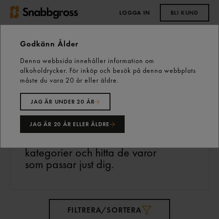
LOGGA IN
BLI KUND
0,00 kr
Godkänn Ålder
Denna webbsida innehåller information om
Start
Vårt sortiment
alkoholdrycker. För inköp och besök på denna webbplats
måste du vara 20 år eller äldre.
Vårt sortiment
163 varor
JAG ÄR UNDER 20 ÅR
JAG ÄR 20 ÅR ELLER ÄLDRE
Välkommen till vårt sortiment!
Bläddra bland våra
kategorier och hitta de varor
som passar just dig.
FILTRERA/SORTERA