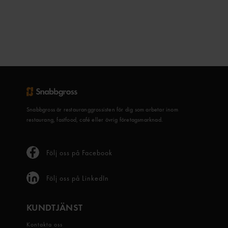
Snabbgross är restauranggrossisten för dig som arbetar inom
restaurang, fastfood, café eller övrig företagsmarknad.
Följ oss på Facebook
Följ oss på LinkedIn
KUNDTJÄNST
Kontakta oss