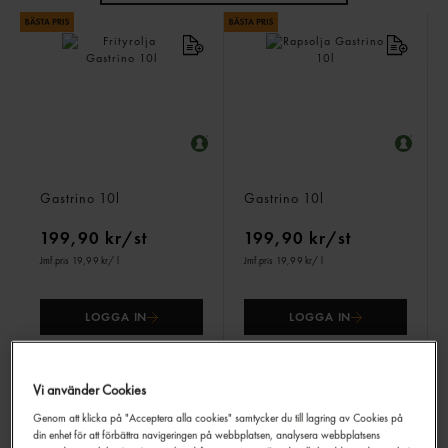
Frityrolja
Rapsolja
Gastrino
10l
Gastrino
10l
199,90 kr/st
199,90 kr/st
Jmf.pris 19,99 kr
/ l
Jmf.pris 19,99 kr
/ l
LOGGA IN
LOGGA IN
Vi använder Cookies
Genom att klicka på "Acceptera alla cookies" samtycker du till lagring av Cookies på
din enhet för att förbättra navigeringen på webbplatsen, analysera webbplatsens