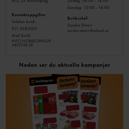
602 23 Norrköping
Lördag: 08:00 - 14:00
Söndag: 10:00 - 14:00
Kontaktuppgifter
Butikschef
Telefon butik:
Sandra Demir
011-3383520
sandra.demir@
axfood.se
Mail butik:
INFO.NORRKOPING@
AXFOOD.SE
Nedan ser du aktuella kampanjer