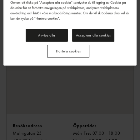
ansökan direkt på hemsidan.
Genom att klicka på "Acceptera alla cookies" samtycker du till lagring av Cookies på
din enhet för att förbättra navigeringen på webbplatsen, analysera webbplatsens
Välkommen till Snabbgross – din lokala
användning och bistå i våra marknadsföringsinsatser. Om du vill skräddarsy dina val så
restauranggrossist
kan du trycka på "Hantera cookies".
Avvisa alla
Acceptera alla cookies
Hantera cookies
Besöksadress
Öppettider
Malmgatan 25
Mån-Fre: 07:00 - 18:00