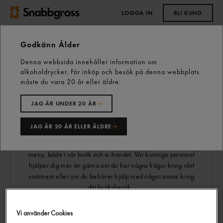
LOGGA IN
BLI KUND
0,00 kr
Godkänn Ålder
Denna webbsida innehåller information om
alkoholdrycker. För inköp och besök på denna webbplats
Hitta butik
måste du vara 20 år eller äldre.
JAG ÄR UNDER 20 ÅR
Norrköping
JAG ÄR 20 ÅR ELLER ÄLDRE
Hos oss på Snabbgross i Norrköping finner du allt till din
meny, både i vår butik och e-handel. Vår kunniga personal
hjälper dig mer än gärna om du har några frågor kring vårt
sortiment eller om du behöver hjälp med något annat kring
ditt butiksbesök.
Vi erbjuder även e-handel och levererar varor direkt till våra
Vi använder Cookies
kunder. Vill du bli e-handelskund kan du enkelt göra en