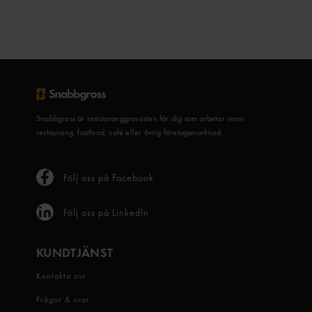
Snabbgross är restauranggrossisten för dig som arbetar inom
restaurang, fastfood, café eller övrig företagsmarknad.
Följ oss på Facebook
Följ oss på LinkedIn
KUNDTJÄNST
Kontakta oss
Frågor & svar