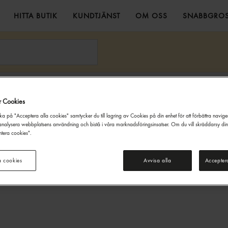
HITTA BUTIK
KUNDTJÄNST
OM OSS
SNABBGROS
Godkänn Ålder
r Cookies
Denna webbsida innehåller information om alkoholdrycker. För inköp
ka på "Acceptera alla cookies" samtycker du till lagring av Cookies på din enhet för att förbättra navig
och besök på denna webbplats måste du vara 20 år eller äldre.
nalysera webbplatsens användning och bistå i våra marknadsföringsinsatser. Om du vill skräddarsy di
tera cookies".
JAG ÄR UNDER 20 ÅR
JAG ÄR 20 ÅR ELLER ÄLDRE
a cookies
Avvisa alla
Accepter