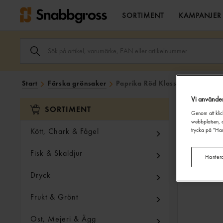
SORTIMENT
KAMPANJER
SÖK
ARTIKEL,
VARUMÄRKE,
EAN
ELLER
Start
Färska grönsaker
Paprika Röd Klass 1
ARTIKELNUMMER
I
Vi använde
SÖK
SORTIMENT
FÄLTET.
Genom att klic
webbplatsen, a
Kött, Chark & Fågel
trycka på "Han
Fisk & Skaldjur
Hanter
Dryck
Frukt & Grönt
Ost, Mejeri & Ägg