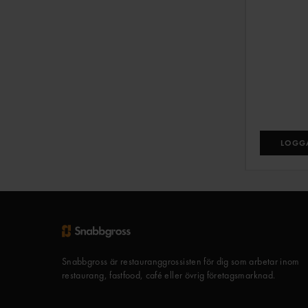
LOGGA
Snabbgross är restauranggrossisten för dig som arbetar inom
restaurang, fastfood, café eller övrig företagsmarknad.