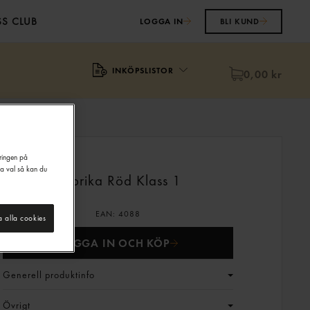
S CLUB
LOGGA IN
BLI KUND
INKÖPSLISTOR
0,00 kr
eringen på
na val så kan du
Paprika Röd Klass 1
EAN:
4088
a alla cookies
LOGGA IN OCH KÖP
Generell produktinfo
Övrigt