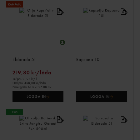
Olja Raps/oliv
Rapsolja
Eldorado
5l
Rapsona
10l
219,80 kr/låda
Jmf.pris 21,98 kr
/ l
Ord.pris
458,00 kr/låda
Priset gäller t.o.m 2026.08.09
LOGGA IN
LOGGA IN