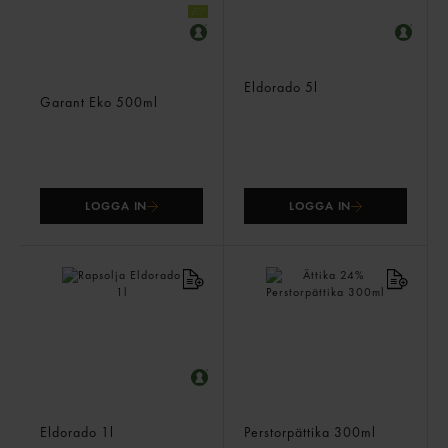
Olivolja Italiensk Extra
Solrosolja
Jungfru
Eldorado
5l
Garant Eko
500ml
LOGGA IN
LOGGA IN
Rapsolja
Ättika 24%
Eldorado
1l
Perstorpättika
300ml