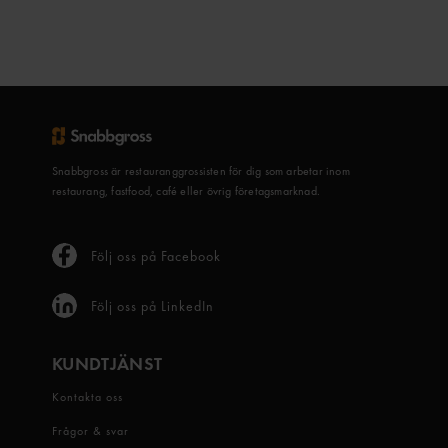
Snabbgross är restauranggrossisten för dig som arbetar inom
restaurang, fastfood, café eller övrig företagsmarknad.
Följ oss på Facebook
Följ oss på LinkedIn
KUNDTJÄNST
Kontakta oss
Frågor & svar