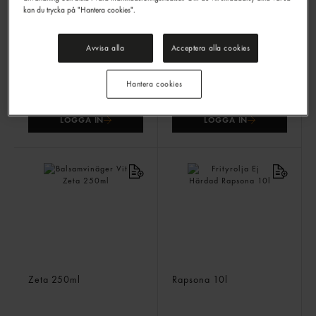
kan du trycka på "Hantera cookies".
Balsamvinäger Sigillo
Frityrolja
Rosso Extralagrad
Gastrino
10l
Zeta
500ml
Avvisa alla
Acceptera alla cookies
199,90 kr/st
Jmf.pris 19,99 kr
/ l
Hantera cookies
LOGGA IN
LOGGA IN
Balsamvinäger Vit
Frityrolja Ej Härdad
Zeta
250ml
Rapsona
10l