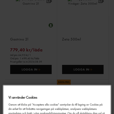
Olivolja Classic
Äppelcider Vinäger
Gastrino
2l
Zeta
500ml
779,40 kr/låda
Jmf.pris 64,95 kr
/ l
Ord.pris
1 499,40 kr/låda
Priset gäller t.o.m 2026.08.09
LOGGA IN
LOGGA IN
Vi använder Cookies
Genom att klicka på "Acceptera alla cookies" samtycker du till lagring av Cookies på
din enhet för att förbättra navigeringen på webbplatsen, analysera webbplatsens
användning och bistå i våra marknadsföringsinsatser. Om du vill skräddarsy dina val så