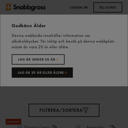
LOGGA IN
BLI KUND
0,00 kr
Godkänn Ålder
Denna webbsida innehåller information om
Start
Vårt sortiment
Skafferiet
alkoholdrycker. För inköp och besök på denna webbplats
Matolja, Ättika & Vinäger
måste du vara 20 år eller äldre.
JAG ÄR UNDER 20 ÅR
Matolja, Ättika
JAG ÄR 20 ÅR ELLER ÄLDRE
& Vinäger
73 varor
FILTRERA/SORTERA