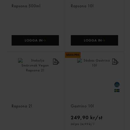
Sprayfett
Frityrolja
Rapsona
500ml
Rapsona
10l
LOGGA IN
LOGGA IN
Stekolja Smörsmak Vegan
Såsbas
Rapsona
2l
Gastrino
10l
249,90 kr/st
Jmf.pris 24,99 kr
/ l