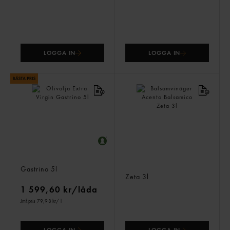
LOGGA IN
LOGGA IN
Olivolja Extra Virgin
Balsamvinäger Acento
Gastrino
5l
Balsamico
Zeta
3l
1 599,60 kr/låda
Jmf.pris 79,98 kr
/ l