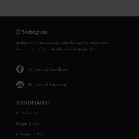
Snabbgross är restauranggrossisten för dig som arbetar inom
restaurang, fastfood, café eller övrig företagsmarknad.
Följ oss på Facebook
Följ oss på LinkedIn
KUNDTJÄNST
Kontakta oss
Frågor & svar
Allmänna villkor