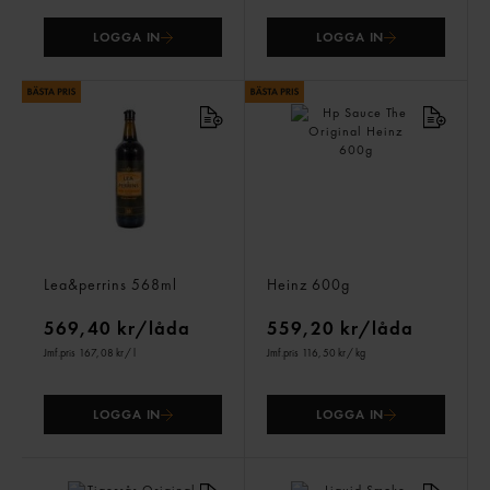
LOGGA IN
LOGGA IN
Worcestershire Sauce
Hp Sauce The Original
Lea&perrins
568ml
Heinz
600g
569,40 kr/låda
559,20 kr/låda
Jmf.pris 167,08 kr
/ l
Jmf.pris 116,50 kr
/ kg
LOGGA IN
LOGGA IN