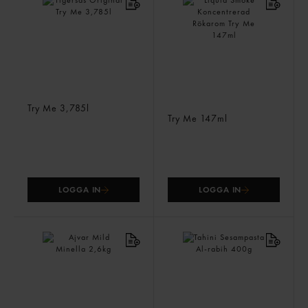
Tigersås Original
Liquid Smoke
Try Me
3,785l
Koncentrerad Rökarom
Try Me
147ml
LOGGA IN
LOGGA IN