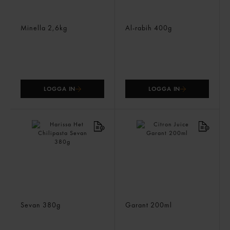
Ajvar Mild
Tahini Sesampasta
Minella
2,6kg
Al-rabih
400g
LOGGA IN
LOGGA IN
Harissa Het Chilipasta
Citron Juice
Sevan
380g
Garant
200ml