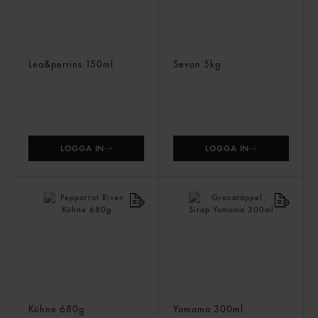
Worcestershire Sauce
Tahina Sesampasta
Lea&perrins
150ml
Sevan
5kg
LOGGA IN
LOGGA IN
Pepparrot Riven
Granatäppel Sirap
Kühne
680g
Yamama
300ml