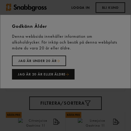
LOGGA IN
BLI KUND
0,00 kr
Godkänn Ålder
Denna webbsida innehåller information om
Start
Vårt sortiment
Skafferiet
alkoholdrycker. För inköp och besök på denna webbplats
Kryddor & Smaksättning
Smaksättning
måste du vara 20 år eller äldre.
JAG ÄR UNDER 20 ÅR
Smaksättning
37 varor
JAG ÄR 20 ÅR ELLER ÄLDRE
FILTRERA/SORTERA