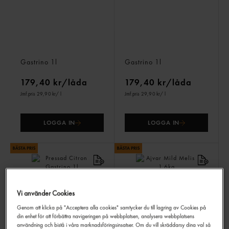
Citronjuice
Limejuice
Gastrino
1l
Gastrino
1l
179,40 kr/låda
179,40 kr/låda
Jmf.pris 29,90 kr
/ l
Jmf.pris 29,90 kr
/ l
LOGGA IN
LOGGA IN
Vi använder Cookies
Genom att klicka på "Acceptera alla cookies" samtycker du till lagring av Cookies på
din enhet för att förbättra navigeringen på webbplatsen, analysera webbplatsens
användning och bistå i våra marknadsföringsinsatser. Om du vill skräddarsy dina val så