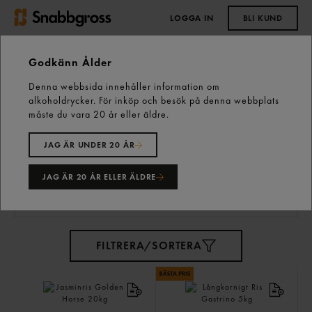
LOGGA IN
BLI KUND
0,00 kr
Godkänn Ålder
Denna webbsida innehåller information om
Start
Vårt sortiment
Skafferiet
alkoholdrycker. För inköp och besök på denna webbplats
Pasta, Ris & Mos
Ris
måste du vara 20 år eller äldre.
JAG ÄR UNDER 20 ÅR
Ris
29 varor
JAG ÄR 20 ÅR ELLER ÄLDRE
FILTRERA/SORTERA