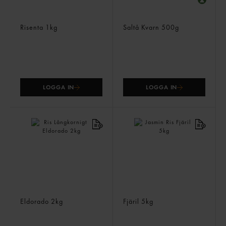
Avorio Risottoris
Svart Ris
Risenta
1kg
Saltå Kvarn
500g
LOGGA IN
LOGGA IN
Ris Långkornigt
Jasmin Ris
Eldorado
2kg
Fjäril
5kg