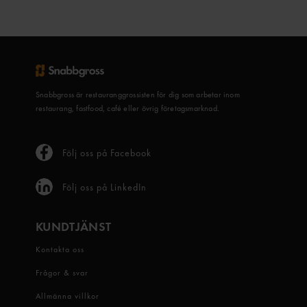
Snabbgross är restauranggrossisten för dig som arbetar inom
restaurang, fastfood, café eller övrig företagsmarknad.
Följ oss på Facebook
Följ oss på LinkedIn
KUNDTJÄNST
Kontakta oss
Frågor & svar
Allmänna villkor