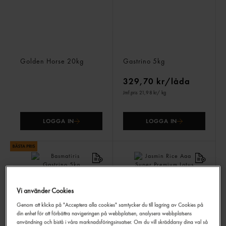
Jasminris
Långkornigt Ris
Golden Horse
20kg
Gastrino
5kg
329,70 kr/låda
Jmf.pris 21,98 kr
/ kg
LOGGA IN
LOGGA IN
Vi använder Cookies
Genom att klicka på "Acceptera alla cookies" samtycker du till lagring av Cookies på
din enhet för att förbättra navigeringen på webbplatsen, analysera webbplatsens
användning och bistå i våra marknadsföringsinsatser. Om du vill skräddarsy dina val så