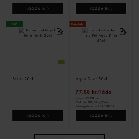
LOGGA IN
LOGGA IN
Hallon Fruktdryck Tetra
Persika Ice Tea Iste Pet
Festis
20cl
Aqua D´or
50cl
77,88 kr/låda
Jmf.pris 12,98 kr
/ l
Ord.pris
101,88 kr/låda
Priset gäller t.o.m 2026.08.09
LOGGA IN
LOGGA IN