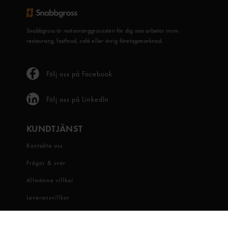
Snabbgross är restauranggrossisten för dig som arbetar inom
restaurang, fastfood, café eller övrig företagsmarknad.
Följ oss på Facebook
Följ oss på LinkedIn
KUNDTJÄNST
Kontakta oss
Frågor & svar
Allmänna villkor
Leveransvillkor
Visselblåsartjänst