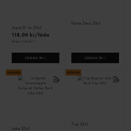
Naturell Mineralvatten
Lemon Zero Läsk Burk
Stilla Pet
Fanta Zero
33cl
Aqua D´or
50cl
118,00 kr/låda
Jmf.pris 11,80 kr
/ l
LOGGA IN
LOGGA IN
Jordgubb Granatäpple
7up Regular Läsk Burk
Kolsyrat Vatten Burk
7up
33cl
Loka
33cl