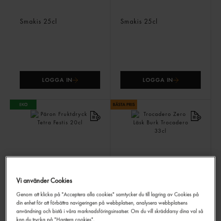
Äpple Fruktdryck Tetra
Jordgubb Fruktdryck Tetra
Smakis
25cl
Smakis
25cl
LOGGA IN
LOGGA IN
Vi använder Cookies
Päron Fruktdryck Tetra
Trocadero Zero Läsk Burk
Festis
20cl
Trocadero
33cl
Genom att klicka på "Acceptera alla cookies" samtycker du till lagring av Cookies på
din enhet för att förbättra navigeringen på webbplatsen, analysera webbplatsens
89,00 kr/låda
användning och bistå i våra marknadsföringsinsatser. Om du vill skräddarsy dina val så
kan du trycka på "Hantera cookies".