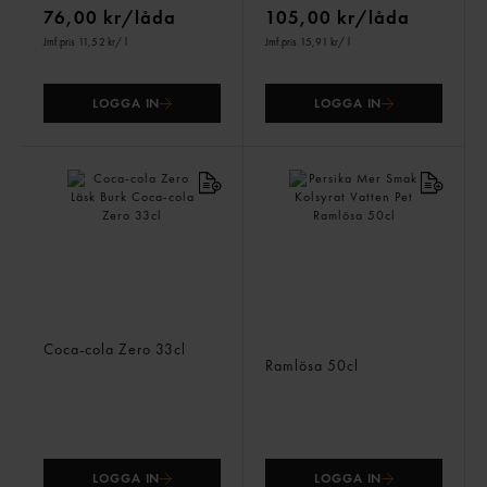
76,00 kr/låda
105,00 kr/låda
Jmf.pris 11,52 kr
/ l
Jmf.pris 15,91 kr
/ l
LOGGA IN
LOGGA IN
Coca-cola Zero Läsk Burk
Persika Mer Smak Kolsyrat
Coca-cola Zero
33cl
Vatten Pet
Ramlösa
50cl
LOGGA IN
LOGGA IN