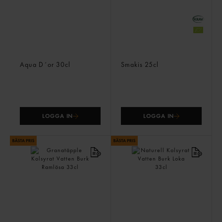
Aquador Stilla Vatten
Äpple Ekologisk
Natur Pet
Fruktdryck Tetra
Aqua D´or
30cl
Smakis
25cl
LOGGA IN
LOGGA IN
Granatäpple Kolsyrat
Naturell Kolsyrat Vatten