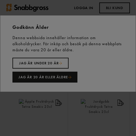
LOGGA IN
BLI KUND
0,00 kr
Godkänn Ålder
Denna webbsida innehåller information om
alkoholdrycker. För inköp och besök på denna webbplats
Kall dryck
502 varor
måste du vara 20 år eller äldre.
JAG ÄR UNDER 20 ÅR
JAG ÄR 20 ÅR ELLER ÄLDRE
FILTRERA/SORTERA