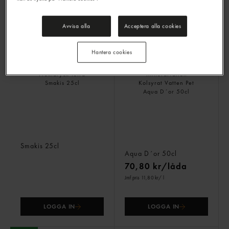
Jmf.pris 13,48 kr
/ l
Avvisa alla
Acceptera alla cookies
LOGGA IN
LOGGA IN
Hantera cookies
Apelsin Fruktdryck Tetra
Citron Mineralvatten
Smakis
25cl
Kolsyrat Vatten Pet
Aqua D´or
50cl
70,80 kr/låda
Jmf.pris 11,80 kr
/ l
LOGGA IN
LOGGA IN