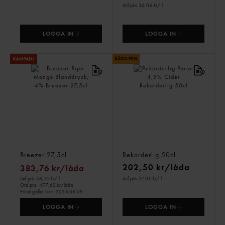
Jmf.pris 36,06 kr
/ l
LOGGA IN
LOGGA IN
Breezer Ripe Mango
Rekorderlig Päron 4,5%
Blanddryck, 4%
Cider
Breezer
27,5cl
Rekorderlig
50cl
202,50 kr/låda
383,76 kr/låda
Jmf.pris 58,15 kr
/ l
Jmf.pris 27,00 kr
/ l
Ord.pris
477,60 kr/låda
Priset gäller t.o.m 2026.08.09
LOGGA IN
LOGGA IN