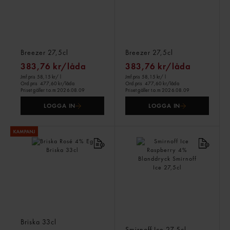
Breezer Sweet Strawberry
Breezer
Blanddryck, 4%
Passionfruit/mango
Breezer
27,5cl
Blanddryck, 4%
Breezer
27,5cl
383,76 kr/låda
383,76 kr/låda
Jmf.pris 58,15 kr
/ l
Jmf.pris 58,15 kr
/ l
Ord.pris
477,60 kr/låda
Ord.pris
477,60 kr/låda
Priset gäller t.o.m 2026.08.09
Priset gäller t.o.m 2026.08.09
LOGGA IN
LOGGA IN
Briska Rosé 4% Eg
Smirnoff Ice Raspberry 4%
Briska
33cl
Blanddryck
Smirnoff Ice
27,5cl