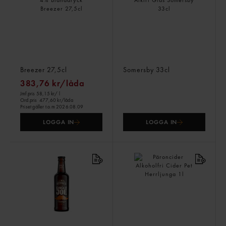
Breezer Floral White Tea
Lemon Spritz Sparkling
Raspberry 4% Blanddryck
0,0% Alkfri Glas
Breezer
27,5cl
Somersby
33cl
383,76 kr/låda
Jmf.pris 58,15 kr
/ l
Ord.pris
477,60 kr/låda
Priset gäller t.o.m 2026.08.09
LOGGA IN
LOGGA IN