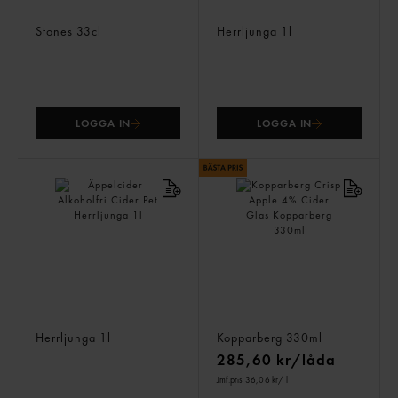
Stones Ginger Joe 4%
Päroncider Alkoholfri
Blanddryck
Cider Pet
Stones
33cl
Herrljunga
1l
LOGGA IN
LOGGA IN
Äppelcider Alkoholfri
Kopparberg Crisp Apple
Cider Pet
4% Cider Glas
Herrljunga
1l
Kopparberg
330ml
285,60 kr/låda
Jmf.pris 36,06 kr
/ l