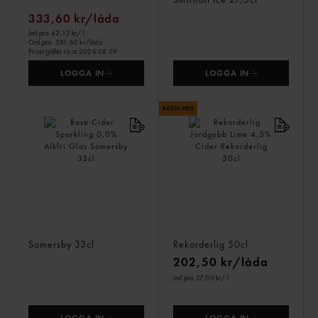
333,60 kr/låda
Jmf.pris 42,12 kr
/ l
Ord.pris
381,60 kr/låda
Priset gäller t.o.m 2026.08.09
LOGGA IN
LOGGA IN
Rose Cider Sparkling 0,0%
Rekorderlig Jordgubb
Alkfri Glas
Lime 4,5% Cider
Somersby
33cl
Rekorderlig
50cl
202,50 kr/låda
Jmf.pris 27,00 kr
/ l