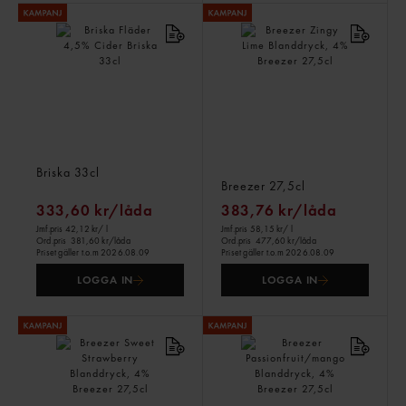
Briska Fläder 4,5% Cider
Breezer Zingy Lime
Briska
33cl
Blanddryck, 4%
Breezer
27,5cl
333,60 kr/låda
383,76 kr/låda
Jmf.pris 42,12 kr
/ l
Jmf.pris 58,15 kr
/ l
Ord.pris
381,60 kr/låda
Ord.pris
477,60 kr/låda
Priset gäller t.o.m 2026.08.09
Priset gäller t.o.m 2026.08.09
LOGGA IN
LOGGA IN