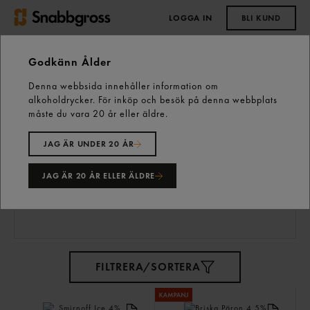
LOGGA IN
BLI KUND
0,00 kr
Godkänn Ålder
Denna webbsida innehåller information om
Start
Vårt sortiment
Dryck
alkoholdrycker. För inköp och besök på denna webbplats
Cider & Ready to Drink
måste du vara 20 år eller äldre.
JAG ÄR UNDER 20 ÅR
Cider & Ready
JAG ÄR 20 ÅR ELLER ÄLDRE
to Drink
31 varor
FILTRERA/SORTERA