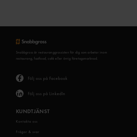
Snabbgross är restauranggrossisten för dig som arbetar inom
restaurang, fastfood, café eller övrig företagsmarknad.
Följ oss på Facebook
Följ oss på LinkedIn
KUNDTJÄNST
Kontakta oss
Frågor & svar