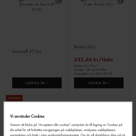
Smirnoff Ice 4%
Briska Päron 4,5% Cider
Blanddryck
Briska
33cl
Smirnoff
27,5cl
333,60 kr/låda
Jmf.pris 42,12 kr
/ l
Ord.pris
381,60 kr/låda
Priset gäller t.o.m 2026.08.09
LOGGA IN
LOGGA IN
Vi använder Cookies
Genom att klicka på "Acceptera alla cookies" samtycker du till lagring av Cookies på
din enhet för att förbättra navigeringen på webbplatsen, analysera webbplatsens
användning och bistå i våra marknadsföringsinsatser. Om du vill skräddarsy dina val så