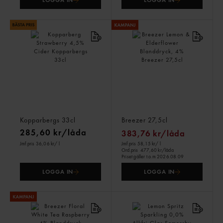
LOGGA IN
LOGGA IN
Kopparberg Strawberry
Breezer Lemon &
4,5% Cider
Elderflower Blanddryck,
Kopparbergs
33cl
4%
Breezer
27,5cl
285,60 kr/låda
383,76 kr/låda
Jmf.pris 36,06 kr
/ l
Jmf.pris 58,15 kr
/ l
Ord.pris
477,60 kr/låda
Priset gäller t.o.m 2026.08.09
LOGGA IN
LOGGA IN