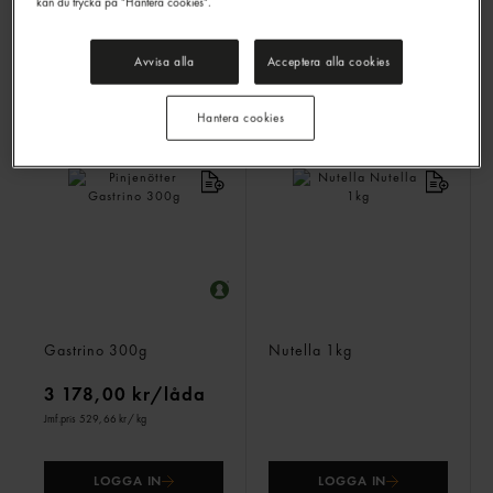
kan du trycka på "Hantera cookies".
779,40 kr/låda
Jmf.pris 76,19 kr
/ kg
Avvisa alla
Acceptera alla cookies
LOGGA IN
LOGGA IN
Hantera cookies
Pinjenötter
Nutella
Gastrino
300g
Nutella
1kg
3 178,00 kr/låda
Jmf.pris 529,66 kr
/ kg
LOGGA IN
LOGGA IN