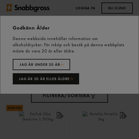
LOGGA IN
BLI KUND
0,00 kr
Godkänn Ålder
Denna webbsida innehåller information om
alkoholdrycker. För inköp och besök på denna webbplats
Frukost &
måste du vara 20 år eller äldre.
Mellanmål
56 varor
JAG ÄR UNDER 20 ÅR
JAG ÄR 20 ÅR ELLER ÄLDRE
FILTRERA/SORTERA