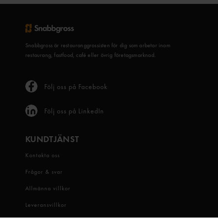
Snabbgross är restauranggrossisten för dig som arbetar inom
restaurang, fastfood, café eller övrig företagsmarknad.
Följ oss på Facebook
Följ oss på LinkedIn
KUNDTJÄNST
Kontakta oss
Frågor & svar
Allmänna villkor
Leveransvillkor