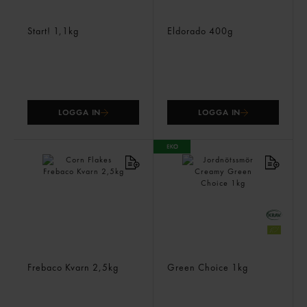
Naturell Granola
Rostad Majs Salt
Start!
1,1kg
Eldorado
400g
LOGGA IN
LOGGA IN
Corn Flakes
Jordnötssmör Creamy
Frebaco Kvarn
2,5kg
Green Choice
1kg