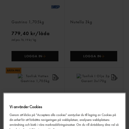
Tonfisk Olja
Nutella
Gastrino
1,705kg
Nutella
3kg
779,40 kr/låda
Jmf.pris 76,19 kr
/ kg
LOGGA IN
LOGGA IN
Vi använder Cookies
Genom att klicka på "Acceptera alla cookies" samtycker du till lagring av Cookies på
Tonfisk Vatten
Tonfisk I Olja 3p
din enhet för att förbättra navigeringen på webbplatsen, analysera webbplatsens
Gastrino
1,705kg
Garant
3x170g
användning och bistå i våra marknadsföringsinsatser. Om du vill skräddarsy dina val så