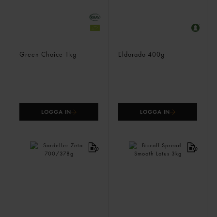
Jordnötssmör
Valnötter Naturella
Green Choice
1kg
Eldorado
400g
LOGGA IN
LOGGA IN
Sardeller
Biscoff Spread Smooth