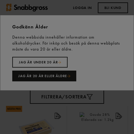
LOGGA IN
BLI KUND
0,00 kr
Godkänn Ålder
Denna webbsida innehåller information om
Start
Fastfood
Ost
alkoholdrycker. För inköp och besök på denna webbplats
måste du vara 20 år eller äldre.
Ost
45 varor
JAG ÄR UNDER 20 ÅR
JAG ÄR 20 ÅR ELLER ÄLDRE
FILTRERA/SORTERA