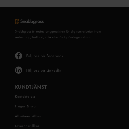
Snabbgross är restauranggrossisten för dig som arbetar inom
restaurang, fastfood, café eller övrig företagsmarknad.
Följ oss på Facebook
Följ oss på LinkedIn
KUNDTJÄNST
Kontakta oss
Frågor & svar
Allmänna villkor
Leveransvillkor