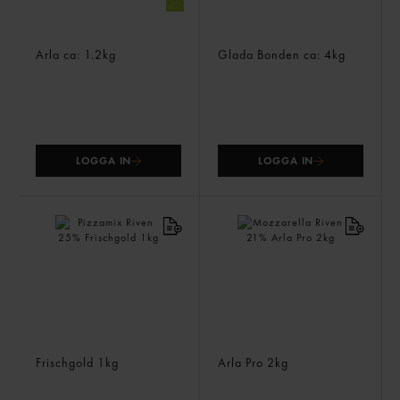
Humlan Ekologisk 33%
Gräddlimpa 35%
Arla
ca: 1.2kg
Glada Bonden
ca: 4kg
LOGGA IN
LOGGA IN
Pizzamix Riven 25%
Mozzarella Riven 21%
Frischgold
1kg
Arla Pro
2kg