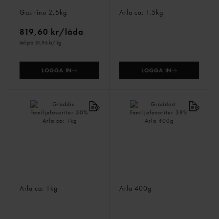
Gouda Riven 28%
Herrgård Mild 28%
Gastrino
2,5kg
Arla
ca: 1.5kg
819,60 kr/låda
Jmf.pris 81,96 kr
/ kg
LOGGA IN
LOGGA IN
Gräddis Familjefavoriter
Gräddost Familjefavoriter
30%
38%
Arla
ca: 1kg
Arla
400g