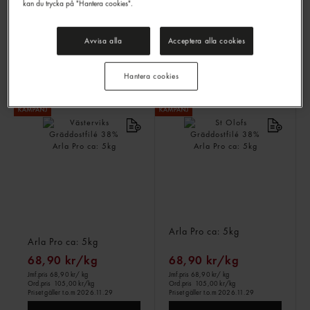
kan du trycka på "Hantera cookies".
64,90 kr/kg
41,90 kr/kg
Jmf.pris 64,90 kr
/ kg
Jmf.pris 41,90 kr
/ kg
Avvisa alla
Acceptera alla cookies
Ord.pris
105,00 kr/kg
Ord.pris
87,90 kr/kg
Priset gäller t.o.m 2026.11.29
Priset gäller t.o.m 2026.11.29
LOGGA IN
LOGGA IN
Hantera cookies
Västerviks Gräddostfilé
St Olofs Gräddostfilé 38%
38%
Arla Pro
ca: 5kg
Arla Pro
ca: 5kg
68,90 kr/kg
68,90 kr/kg
Jmf.pris 68,90 kr
/ kg
Jmf.pris 68,90 kr
/ kg
Ord.pris
105,00 kr/kg
Ord.pris
105,00 kr/kg
Priset gäller t.o.m 2026.11.29
Priset gäller t.o.m 2026.11.29