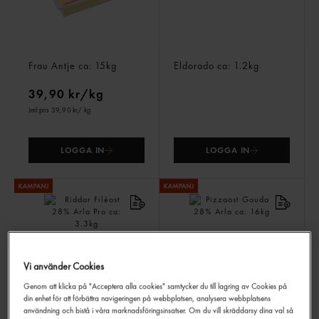
Goudaost Block 28%
Gouda 28%
Frau Antje
ca: 15kg
Eldorado
ca: 1.2kg
39,90 kr/kg
Jmf.pris 39,90 kr
/ kg
LOGGA IN
LOGGA IN
Vi använder Cookies
Genom att klicka på "Acceptera alla cookies" samtycker du till lagring av Cookies på
din enhet för att förbättra navigeringen på webbplatsen, analysera webbplatsens
Riddar Filéost 28%
Pizzaost Gouda 28%
Arla Pro
ca: 3.3kg
Arla
ca: 16kg
användning och bistå i våra marknadsföringsinsatser. Om du vill skräddarsy dina val så