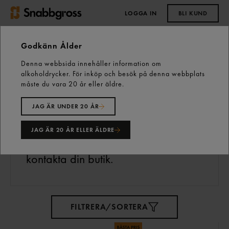
LOGGA IN
BLI KUND
0,00 kr
Godkänn Ålder
Denna webbsida innehåller information om
alkoholdrycker. För inköp och besök på denna webbplats
Fastfood
277 varor
måste du vara 20 år eller äldre.
Här hittar du Snabbgross
JAG ÄR UNDER 20 ÅR
urval från sortimentet inom
JAG ÄR 20 ÅR ELLER ÄLDRE
Fastfood.
Saknar du något kan du
kontakta din butik.
FILTRERA/SORTERA