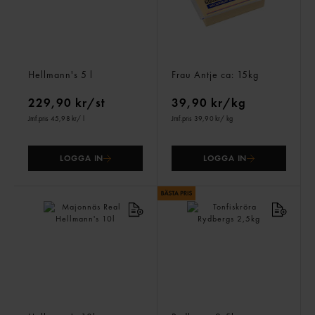
Majonnäs Professional
Goudaost Block 28%
Hellmann's
5 l
Frau Antje
ca: 15kg
229,90 kr/st
39,90 kr/kg
Jmf.pris 45,98 kr
/ l
Jmf.pris 39,90 kr
/ kg
LOGGA IN
LOGGA IN
Majonnäs Real
Tonfiskröra