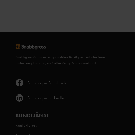
Snabbgross är restauranggrossisten för dig som arbetar inom
restaurang, fastfood, café eller övrig företagsmarknad.
Följ oss på Facebook
Följ oss på LinkedIn
KUNDTJÄNST
Kontakta oss