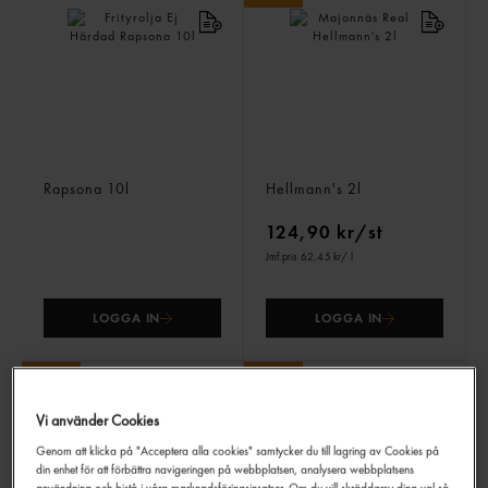
Frityrolja Ej Härdad
Majonnäs Real
Rapsona
10l
Hellmann's
2l
124,90 kr/st
Jmf.pris 62,45 kr
/ l
LOGGA IN
LOGGA IN
Vi använder Cookies
Genom att klicka på "Acceptera alla cookies" samtycker du till lagring av Cookies på
din enhet för att förbättra navigeringen på webbplatsen, analysera webbplatsens
användning och bistå i våra marknadsföringsinsatser. Om du vill skräddarsy dina val så