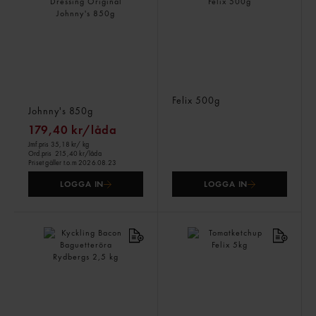
Hamburger Dressing
Ketchup Original
Original
Felix
500g
Johnny's
850g
179,40 kr/låda
Jmf.pris 35,18 kr
/ kg
Ord.pris
215,40 kr/låda
Priset gäller t.o.m 2026.08.23
LOGGA IN
LOGGA IN