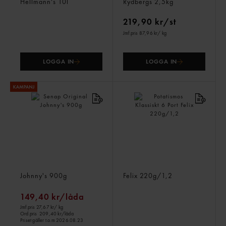
Hellmann's
10l
Rydbergs
2,5kg
219,90 kr/st
Jmf.pris 87,96 kr
/ kg
LOGGA IN
LOGGA IN
Senap Original
Potatismos Klassiskt 6 Port
Johnny's
900g
Felix
220g/1,2
149,40 kr/låda
Jmf.pris 27,67 kr
/ kg
Ord.pris
209,40 kr/låda
Priset gäller t.o.m 2026.08.23