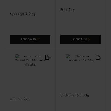
Kyckling Bacon
Tomatketchup
Baguetteröra
Felix
5kg
Rydbergs
2,5 kg
LOGGA IN
LOGGA IN
Mozzarella Tärnad Ost
Kabanoss
22%
Lindvalls
15x100g
Arla Pro
2kg