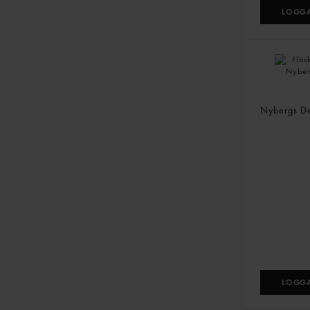
LOGGA
Fläskytter
Nybergs D
LOGGA