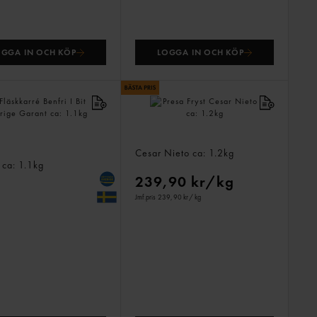
OGGA IN OCH KÖP
LOGGA IN OCH KÖP
rré Benfri I Bit
Presa Fryst
e
Cesar Nieto
ca: 1.2kg
t
ca: 1.1kg
239,90 kr/kg
Jmf.pris 239,90 kr
/ kg