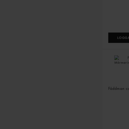
LOGGA
Fläskschni
Mörmarin
Fåddman
c