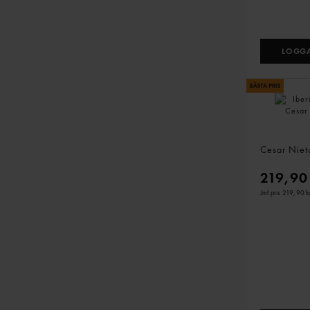
LOGGA
Iberico Se
Cesar Nie
219,90
Jmf.pris 219,90 k