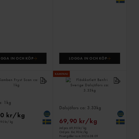
OGGA IN OCH KÖP
LOGGA IN OCH KÖP
n Fryst
a: 1kg
Fläskkotlett Benfri Sverige
Dalsjöfors
ca: 3.33kg
90 kr/kg
69,90 kr/kg
,90 kr
/ kg
Jmf.pris 69,90 kr
/ kg
Ord.pris
84,90 kr/kg
Priset gäller t.o.m 2026.08.09