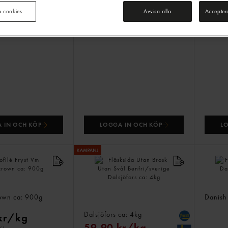
a cookies
Avvisa alla
Accepter
69,
Jmf.pris 69
 IN OCH KÖP
LOGGA IN OCH KÖP
L
t
Fläskf
rown
ca: 900g
Fläsksida Utan Brosk Utan
Danis
Svål Benfri/sverige
Dalsjöfors
ca: 4kg
kr/kg
59,90 kr/kg