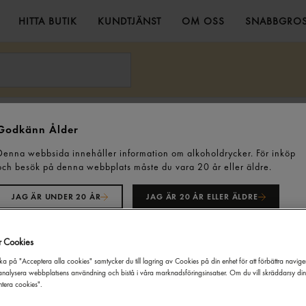
HITTA BUTIK
KUNDTJÄNST
OM OSS
SNABBGROS
äskkött
Godkänn Ålder
Denna webbsida innehåller information om alkoholdrycker. För inköp
och besök på denna webbplats måste du vara 20 år eller äldre.
JAG ÄR UNDER 20 ÅR
JAG ÄR 20 ÅR ELLER ÄLDRE
:
Varumärke
Produktmärkning
Pristyp
r Cookies
ka på "Acceptera alla cookies" samtycker du till lagring av Cookies på din enhet för att förbättra navig
nalysera webbplatsens användning och bistå i våra marknadsföringsinsatser. Om du vill skräddarsy di
tera cookies".
tt 1606
Fläskfilé
Fläskk
h
ca: 4.3kg
Westfleisch
ca: 700g
Westfl