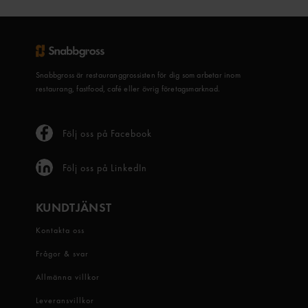
Snabbgross är restauranggrossisten för dig som arbetar inom
restaurang, fastfood, café eller övrig företagsmarknad.
Följ oss på Facebook
Följ oss på LinkedIn
KUNDTJÄNST
Kontakta oss
Frågor & svar
Allmänna villkor
Leveransvillkor