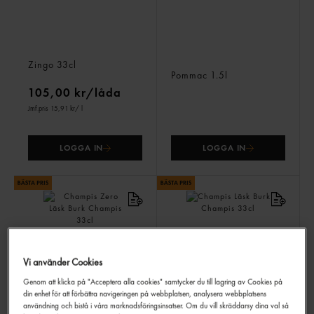
Zingo Apelsin Läsk Burk
Pommac Magnum Läsk
Zingo
33cl
Glas
Pommac
1.5l
105,00 kr/låda
Jmf.pris 15,91 kr
/ l
LOGGA IN
LOGGA IN
Vi använder Cookies
Genom att klicka på "Acceptera alla cookies" samtycker du till lagring av Cookies på
din enhet för att förbättra navigeringen på webbplatsen, analysera webbplatsens
Champis Zero Läsk Burk
Champis Läsk Burk
Champis
33cl
Champis
33cl
användning och bistå i våra marknadsföringsinsatser. Om du vill skräddarsy dina val så