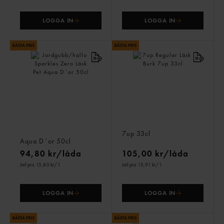
LOGGA IN
LOGGA IN
Jordgubb/hallo Sparkles
7up Regular Läsk Burk
Zero Läsk Pet
7up
33cl
Aqua D´or
50cl
94,80 kr/låda
105,00 kr/låda
Jmf.pris 15,80 kr
/ l
Jmf.pris 15,91 kr
/ l
LOGGA IN
LOGGA IN