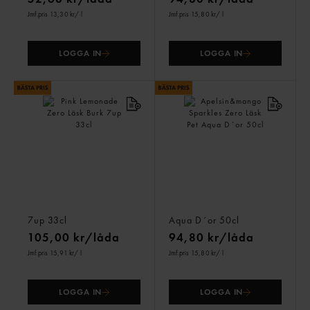
Jmf.pris 13,30 kr
/ l
Jmf.pris 15,80 kr
/ l
LOGGA IN
LOGGA IN
Pink Lemonade Zero Läsk
Apelsin&mango Sparkles
Burk
Zero Läsk Pet
7up
33cl
Aqua D´or
50cl
105,00 kr/låda
94,80 kr/låda
Jmf.pris 15,91 kr
/ l
Jmf.pris 15,80 kr
/ l
LOGGA IN
LOGGA IN