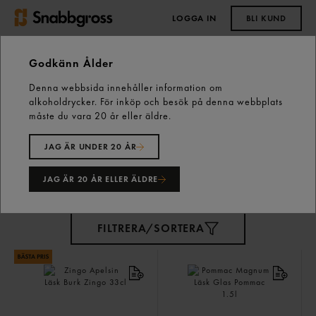
LOGGA IN
BLI KUND
0,00 kr
Godkänn Ålder
Denna webbsida innehåller information om
Start
Kall dryck
Läsk
alkoholdrycker. För inköp och besök på denna webbplats
måste du vara 20 år eller äldre.
Läsk
156 varor
JAG ÄR UNDER 20 ÅR
JAG ÄR 20 ÅR ELLER ÄLDRE
FILTRERA/SORTERA