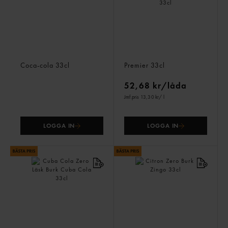
Coca-cola Läsk Burk
Päronsoda Zero Läsk,burk
Coca-cola
33cl
Premier
33cl
52,68 kr/låda
Jmf.pris 13,30 kr
/ l
LOGGA IN
LOGGA IN