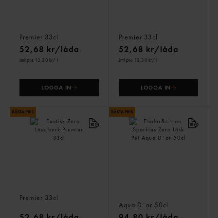
Passionsoda Zero
Hallonsoda Zero
Läsk,burk
Läsk,burk
Premier
33cl
Premier
33cl
52,68 kr/låda
52,68 kr/låda
Jmf.pris 13,30 kr
/ l
Jmf.pris 13,30 kr
/ l
LOGGA IN
LOGGA IN
Exotisk Zero Läsk,burk
Fläder&citron Sparkles
Premier
33cl
Zero Läsk Pet
Aqua D´or
50cl
52,68 kr/låda
94,80 kr/låda