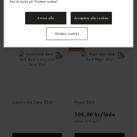
kan du trycka på "Hantera cookies".
89,00 kr/låda
89,00 kr/låda
Jmf.pris 13,48 kr
/ l
Jmf.pris 13,48 kr
/ l
Avvisa alla
Acceptera alla cookies
LOGGA IN
LOGGA IN
Hantera cookies
Coca-cola Zero Läsk Burk
Pepsi Max Läsk Burk
Coca-cola Zero
33cl
Pepsi
33cl
105,00 kr/låda
Jmf.pris 15,91 kr
/ l