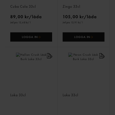
Cuba Cola Zero Läsk Burk
Citron Zero Burk
Cuba Cola
33cl
Zingo
33cl
89,00 kr/låda
105,00 kr/låda
Jmf.pris 13,48 kr
/ l
Jmf.pris 15,91 kr
/ l
LOGGA IN
LOGGA IN
Hallon Crush Läsk Burk
Päron Crush Läsk Burk
Loka
33cl
Loka
33cl