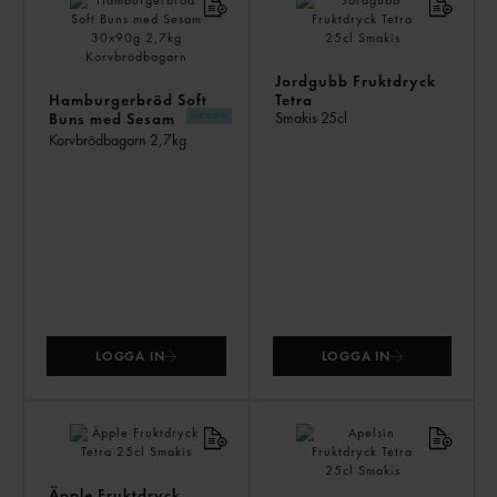
ÄV
Jordgubb Fruktdryck
Hamburgerbröd Soft
Tetra
Smakis
25cl
Buns med Sesam
30x90g
Korvbrödbagarn
2,7kg
LOGGA IN
LOGGA IN
Äpple Fruktdryck