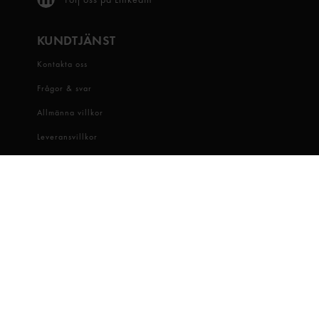
KUNDTJÄNST
Kontakta oss
Frågor & svar
Allmänna villkor
Leveransvillkor
Visselblåsartjänst
OM OSS
Snabbgross
Hitta butik
Hållbarhet
Jobba hos oss
Dataskydd