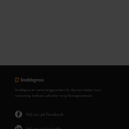
Snabbgross är restauranggrossisten för dig som arbetar inom
restaurang, fastfood, café eller övrig företagsmarknad.
Följ oss på Facebook
Följ oss på LinkedIn