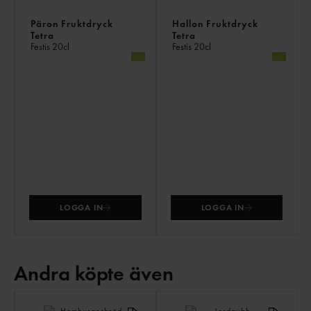
Päron Fruktdryck
Hallon Fruktdryck
Tetra
Tetra
Festis
20cl
Festis
20cl
LOGGA IN
LOGGA IN
Andra köpte även
AN
KÖ