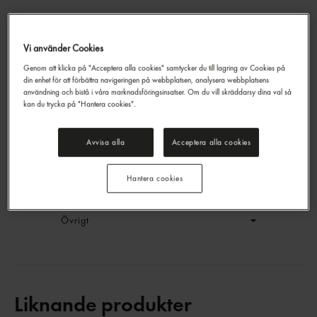
Vi använder Cookies
Päron Fruktdryck Tetra
Genom att klicka på "Acceptera alla cookies" samtycker du till lagring av Cookies på
Smakis
25cl
din enhet för att förbättra navigeringen på webbplatsen, analysera webbplatsens
EAN:
17311672270258
användning och bistå i våra marknadsföringsinsatser. Om du vill skräddarsy dina val så
kan du trycka på "Hantera cookies".
LOGGA IN
Avvisa alla
Acceptera alla cookies
Generell produktinfo
Hantera cookies
Innehållsförteckning
Övrigt
Liknande produkter