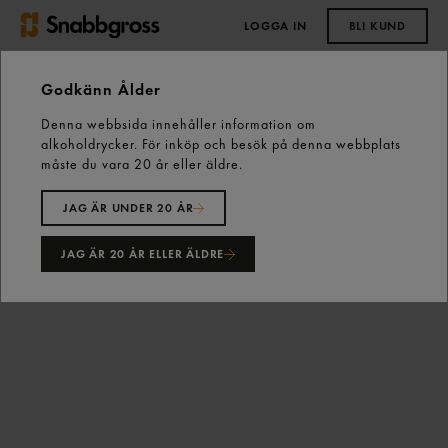
LOGGA IN
BLI KUND
0,00 kr
Godkänn Ålder
Denna webbsida innehåller information om
Start
Kall dryck
Sportdryck
alkoholdrycker. För inköp och besök på denna webbplats
Päron Fruktdryck Tetra 25cl Smakis
måste du vara 20 år eller äldre.
JAG ÄR UNDER 20 ÅR
JAG ÄR 20 ÅR ELLER ÄLDRE