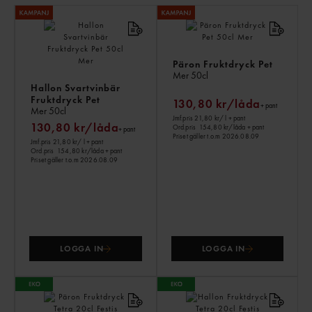
LI
PR
Päron Fruktdryck Pet
Mer
50cl
Hallon Svartvinbär
Fruktdryck Pet
130,80 kr/låda
+ pant
Mer
50cl
Jmf.pris 21,80 kr
/ l
+ pant
130,80 kr/låda
Ord.pris
154,80 kr/låda
+ pant
+ pant
Priset gäller t.o.m 2026.08.09
Jmf.pris 21,80 kr
/ l
+ pant
Ord.pris
154,80 kr/låda
+ pant
Priset gäller t.o.m 2026.08.09
LOGGA IN
LOGGA IN