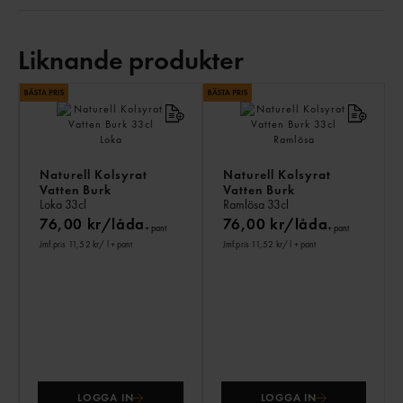
Liknande produkter
LI
PR
Naturell Kolsyrat
Naturell Kolsyrat
Vatten Burk
Vatten Burk
Loka
33cl
Ramlösa
33cl
76,00 kr/låda
76,00 kr/låda
+ pant
+ pant
Jmf.pris 11,52 kr
/ l
+ pant
Jmf.pris 11,52 kr
/ l
+ pant
LOGGA IN
LOGGA IN