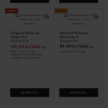
Original Kolsyrat
Naturell Kolsyrat
Vatten Pet
Vatten Burk
Ramlösa
50cl
Bonaqua
33cl
85,00 kr/låda
141,60 kr/låda
+ pant
+ pant
Jmf.pris 11,80 kr
/ l
+ pant
Jmf.pris 12,88 kr
/ l
+ pant
Ord.pris
213,60 kr/låda
+ pant
Priset gäller t.o.m 2026.08.09
LOGGA IN
LOGGA IN