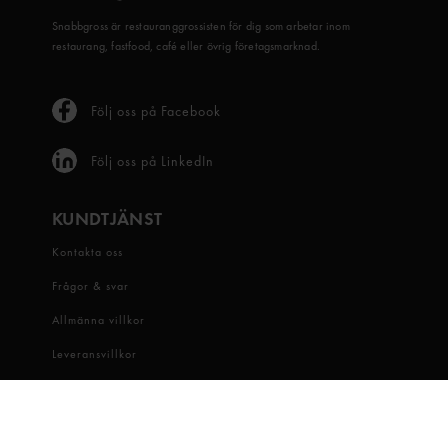
Snabbgross är restauranggrossisten för dig som arbetar inom
restaurang, fastfood, café eller övrig företagsmarknad.
Följ oss på Facebook
Följ oss på LinkedIn
KUNDTJÄNST
Kontakta oss
Frågor & svar
Allmänna villkor
Leveransvillkor
Visselblåsartjänst
OM OSS