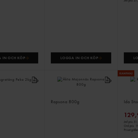
Jmf.pris 57
 IN OCH KÖP
LOGGA IN OCH KÖP
L
atäng
Äkta Majonnäs
Räksal
Rapsona
800g
Ida St
129,
Jmf.pris 51
Ord.pris
1
Priset gäll