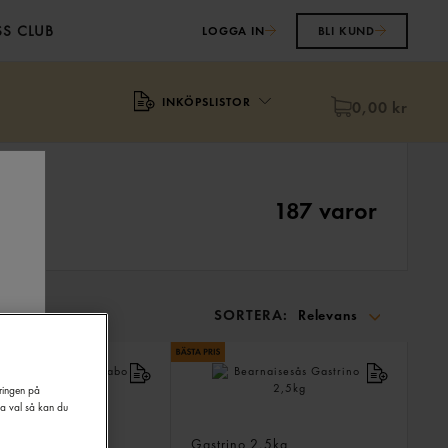
S CLUB
LOGGA IN
BLI KUND
INKÖPSLISTOR
0,00 kr
187 varor
SORTERA:
Relevans
SORTERA
PÅ:
eringen på
na val så kan du
näs 78%
Bearnaisesås
bo
10kg
Gastrino
2,5kg