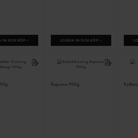
 IN OCH KÖP
LOGGA IN OCH KÖP
L
ressing
Kebabdressing
Srira
00g
Rapsona
900g
Rydbe