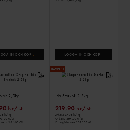
,96 kr
/ kg
Jmf.pris 25,98 kr
/ kg
OGGA IN OCH KÖP
LOGGA IN OCH KÖP
lad Original
Skagenröra
orkök
2,5kg
Ida Storkök
2,5kg
90 kr/st
219,90 kr/st
,96 kr
/ kg
Jmf.pris 87,96 kr
/ kg
99,00 kr/st
Ord.pris
269,00 kr/st
er t.o.m 2026.08.09
Priset gäller t.o.m 2026.08.09