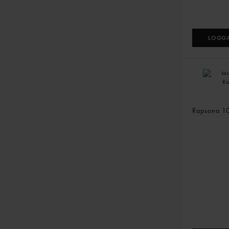
LOGGA
Mayonnai
Rapsona
1