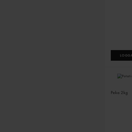
LOGGA
Potatisgr
Peka
2kg