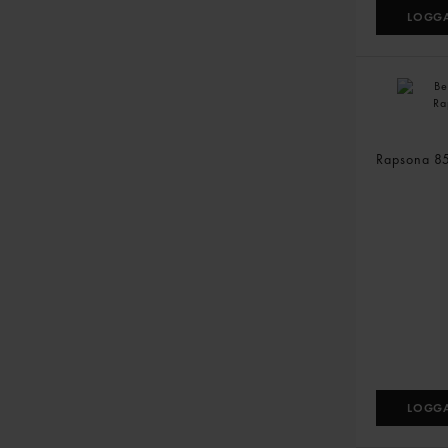
LOGGA
Bearnaise
Rapsona
8
LOGGA