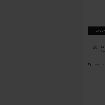
LOGGA
Cheddar D
Rydbergs
9