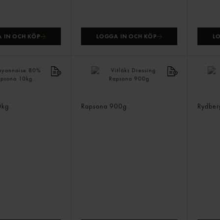
 IN OCH KÖP
LOGGA IN OCH KÖP
L
se 80%
Vitlöks Dressing
Bearna
0kg
Rapsona
900g
Rydbe