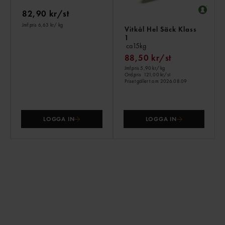
82,90 kr/st
Jmf.pris 6,63 kr
/ kg
Vitkål Hel Säck Klass
1
ca15kg
88,50 kr/st
Jmf.pris 5,90 kr
/ kg
Ord.pris
121,00 kr/st
Priset gäller t.o.m 2026.08.09
LOGGA IN
LOGGA IN