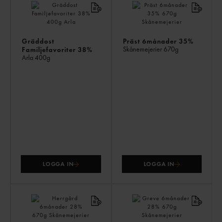
PR
Gräddost
Präst 6månader 35%
Skånemejerier
670g
Familjefavoriter 38%
Arla
400g
LOGGA IN
LOGGA IN