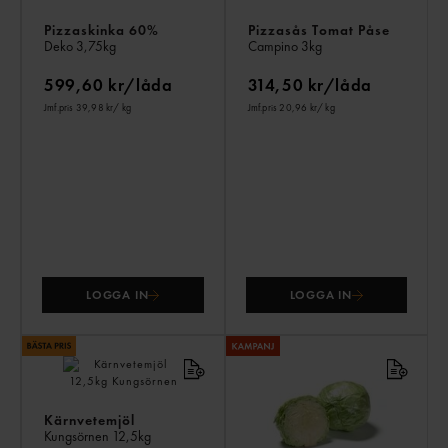
Pizzaskinka 60%
Pizzasås Tomat Påse
Deko
3,75kg
Campino
3kg
599,60 kr/låda
314,50 kr/låda
Jmf.pris 39,98 kr
/ kg
Jmf.pris 20,96 kr
/ kg
LOGGA IN
LOGGA IN
Kärnvetemjöl
Kungsörnen
12,5kg