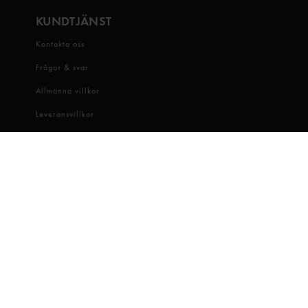
KUNDTJÄNST
Kontakta oss
Frågor & svar
Allmänna villkor
Leveransvillkor
Visselblåsartjänst
OM OSS
Snabbgross
Hitta butik
Hållbarhet
Jobba hos oss
Dataskydd