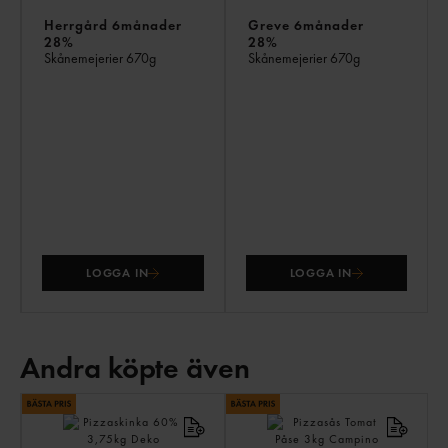
Herrgård 6månader
Greve 6månader
28%
28%
Skånemejerier
670g
Skånemejerier
670g
LOGGA IN
LOGGA IN
Andra köpte även
AN
KÖ
ÄV