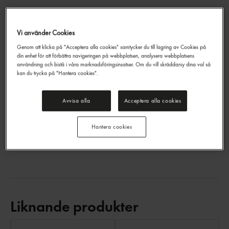
Vi använder Cookies
Goudaost Block 28%
Genom att klicka på "Acceptera alla cookies" samtycker du till lagring av Cookies på
Frau Antje
ca: 15kg
din enhet för att förbättra navigeringen på webbplatsen, analysera webbplatsens
användning och bistå i våra marknadsföringsinsatser. Om du vill skräddarsy dina val så
39,90 kr/kg
kan du trycka på "Hantera cookies".
Jmf.pris : 39,90 kr /
kg
EAN:
7715
Avvisa alla
Acceptera alla cookies
LOGGA IN
Hantera cookies
Övrigt
Liknande produkter
LI