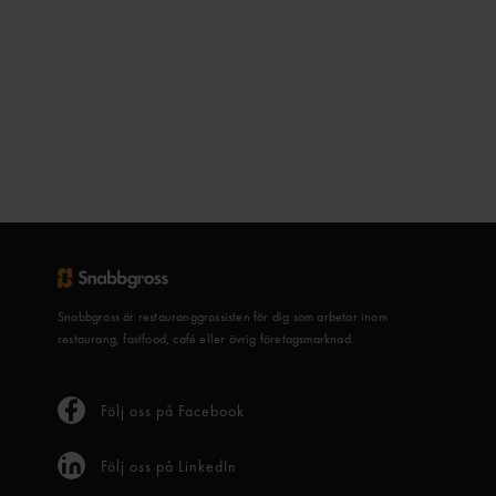
Snabbgross är restauranggrossisten för dig som arbetar inom
restaurang, fastfood, café eller övrig företagsmarknad.
Följ oss på Facebook
Följ oss på LinkedIn