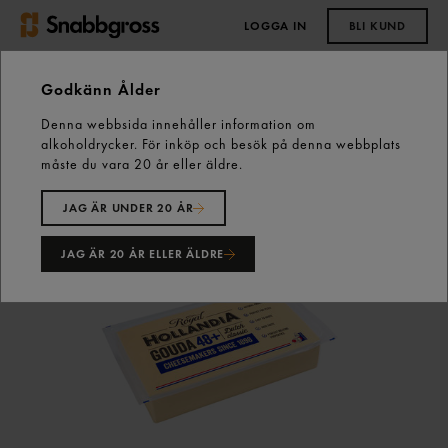
LOGGA IN
BLI KUND
0,00 kr
Godkänn Ålder
Denna webbsida innehåller information om
Start
Fastfood
Ost
alkoholdrycker. För inköp och besök på denna webbplats
Goudaost Block 28% ca: 15kg Frau Antje
måste du vara 20 år eller äldre.
JAG ÄR UNDER 20 ÅR
JAG ÄR 20 ÅR ELLER ÄLDRE