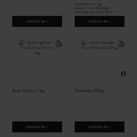
Jmf.pris 83,96 kr
/ kg
Ord.pris
1 145,00 kr/låda
Priset gäller t.o.m 2026.08.09
LOGGA IN
LOGGA IN
Kycklingfötter Frysta
Kycklingmage Fryst
Rose Poultry
1kg
Eldorado
500g
LOGGA IN
LOGGA IN