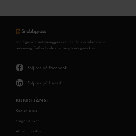
Snabbgross är restauranggrossisten för dig som arbetar inom
restaurang, fastfood, café eller övrig företagsmarknad.
Följ oss på Facebook
Följ oss på LinkedIn
KUNDTJÄNST
Kontakta oss
Frågor & svar
Allmänna villkor