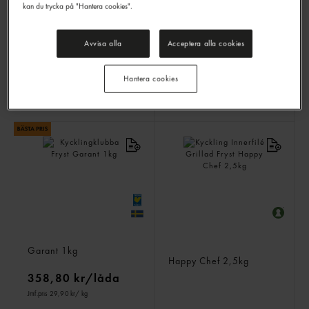
Drumsticks Grillkryddad
Kycklingfilé Bröst 1.2%
kan du trycka på "Hantera cookies".
Frysta
Fryst
Guldfågeln
2kg
Cpf
2kg
Avvisa alla
Acceptera alla cookies
Hantera cookies
LOGGA IN
LOGGA IN
Kycklingklubba Fryst
Kyckling Innerfilé Grillad
Garant
1kg
Fryst
Happy Chef
2,5kg
358,80 kr/låda
Jmf.pris 29,90 kr
/ kg