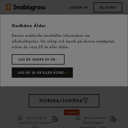
LOGGA IN
BLI KUND
0,00 kr
Godkänn Ålder
Denna webbsida innehåller information om
Start
Vårt sortiment
Kött, Chark & Fågel
Fågel
alkoholdrycker. För inköp och besök på denna webbplats
Fryst
måste du vara 20 år eller äldre.
JAG ÄR UNDER 20 ÅR
Fryst
71 varor
JAG ÄR 20 ÅR ELLER ÄLDRE
FILTRERA/SORTERA