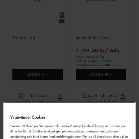
Kycklingfilé Svensk Fryst
Soya/yakitori Kycklinspett
Garant
1kg
Spicefield
1,5kg
1 199,40 kr/låda
Jmf.pris 133,27 kr
/ kg
Ord.pris
1 434,00 kr/låda
Priset gäller t.o.m 2026.08.09
LOGGA IN
LOGGA IN
Vi använder Cookies
Genom att klicka på "Acceptera alla cookies" samtycker du till lagring av Cookies på
din enhet för att förbättra navigeringen på webbplatsen, analysera webbplatsens
användning och bistå i våra marknadsföringsinsatser. Om du vill skräddarsy dina val så