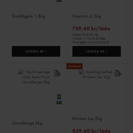
Kyckling Färs Fryst
Kyckling Bröstfilé Grillad
Guldfågeln
1.8kg
Gastrino
2,5kg
759,40 kr/låda
Jmf.pris 75,94 kr
/ kg
Ord.pris
1 116,00 kr/låda
Priset gäller t.o.m 2026.08.09
LOGGA IN
LOGGA IN
Kycklingvinge Utan Spets
Kyckling Sallad
Fryst
Kitchen Joy
2kg
Lönneberga
2kg
839,60 kr/låda