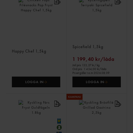
Chicken Pops Filésnacks
Kycklingspett Teriyaki
Pop Fryst
Spicefield
1,5kg
Happy Chef
1,5kg
1 199,40 kr/låda
Jmf.pris 133,27 kr
/ kg
Ord.pris
1 434,00 kr/låda
Priset gäller t.o.m 2026.08.09
LOGGA IN
LOGGA IN