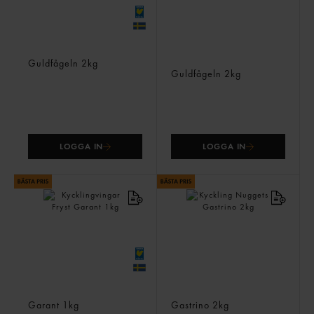
Buffalo Wings Frysta
Kycklingfilé Bröst Grillad
Guldfågeln
2kg
Fryst
Guldfågeln
2kg
LOGGA IN
LOGGA IN
Kycklingvingar Fryst
Kyckling Nuggets
Garant
1kg
Gastrino
2kg