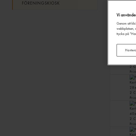
FÖRENINGSKIOSK
Vi använde
Genom att klic
webbplatsen, a
trycka på "Han
Hanter