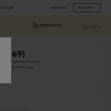
S CLUB
LOGGA IN
BLI KUND
INKÖPSLISTOR
0,00 kr
za
(69)
rda varor på ett brett urval av
siska och moderna pizzor.
SORTER
PÅ: