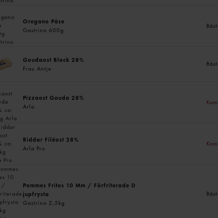
Oregano Påse
Bäst
Gastrino 600g
Goudaost Block 28%
Bäst
Frau Antje
Pizzaost Gouda 28%
Kam
Arla
Riddar Filéost 28%
Kam
Arla Pro
Pommes Frites 10 Mm / Förfriterade D
Bäst
jupfrysta
Gastrino 2,5kg