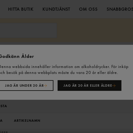
HITTA BUTIK
KUNDTJÄNST
OM OSS
SNABBGROS
Godkänn Ålder
Kärlek till Piz
Denna webbsida innehåller information om alkoholdrycker. För inköp
och besök på denna webbplats måste du vara 20 år eller äldre.
Få mer för mindre i pizzaköket! Utforska våra prisvä
produkter som hjälper dig att skapa både klas
JAG ÄR UNDER 20 ÅR
JAG ÄR 20 ÅR ELLER ÄLDRE
ISTA
LA
ARTIKELNAMN