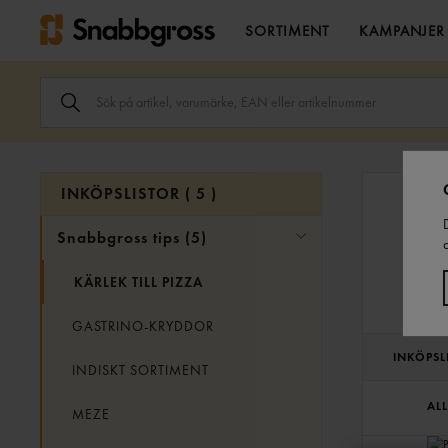
SORTIMENT
KAMPANJER
SÖK
ARTIKEL,
VARUMÄRKE,
EAN
ELLER
ARTIKELNUMMER
INKÖPSLISTOR (
5
)
I
SÖK
FÄLTET.
snabbgross tips (5)
KÄRLEK TILL PIZZA
GASTRINO-KRYDDOR
INKÖPSL
INDISKT SORTIMENT
AL
MEZE