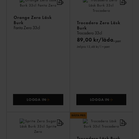
ÄV
Orange Zero Läsk
Burk
Trocadero Zero Läsk
Fanta Zero
33cl
Burk
Trocadero
33cl
89,00 kr/låda
+ pant
Jmf.pris 13,48 kr
/ l
+ pant
LOGGA IN
LOGGA IN
Trocadero Läsk Burk