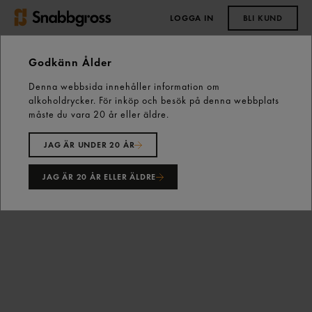
LOGGA IN
BLI KUND
0,00 kr
Godkänn Ålder
Denna webbsida innehåller information om
Start
Kall dryck
Läsk
alkoholdrycker. För inköp och besök på denna webbplats
Exotic Zero Läsk Burk 33cl Fanta Zero
måste du vara 20 år eller äldre.
JAG ÄR UNDER 20 ÅR
JAG ÄR 20 ÅR ELLER ÄLDRE