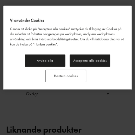
Vi använder Cookies
Exotic Zero Läsk Burk
Genom att klicka på "Acceptera alla cookies" samtycker du till lagring av Cookies på
Fanta Zero
33cl
din enhet för att förbättra navigeringen på webbplatsen, analysera webbplatsens
EAN:
5449000089021
användning och bistå i våra marknadsföringsinsatser. Om du vill skräddarsy dina val så
kan du trycka på "Hantera cookies".
LOGGA IN
Avvisa alla
Acceptera alla cookies
Generell produktinfo
Hantera cookies
Innehållsförteckning
Övrigt
Liknande produkter