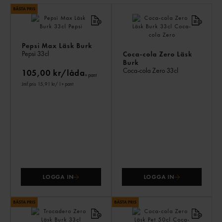
LI
PR
Pepsi Max Läsk Burk
Pepsi
33cl
Coca-cola Zero Läsk
Burk
Coca-cola Zero
33cl
105,00 kr/låda
+ pant
Jmf.pris 15,91 kr
/ l
+ pant
LOGGA IN
LOGGA IN