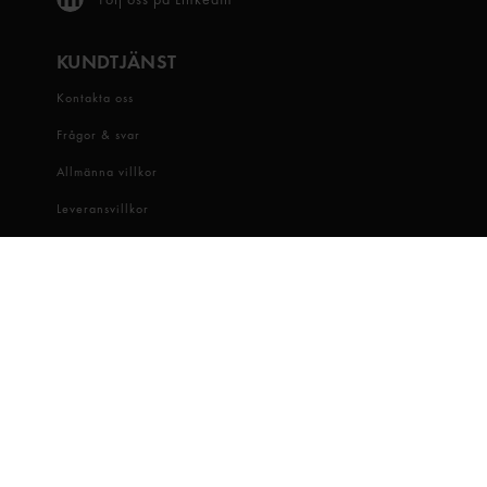
KUNDTJÄNST
Kontakta oss
Frågor & svar
Allmänna villkor
Leveransvillkor
Visselblåsartjänst
OM OSS
Snabbgross
Hitta butik
Hållbarhet
Jobba hos oss
Dataskydd