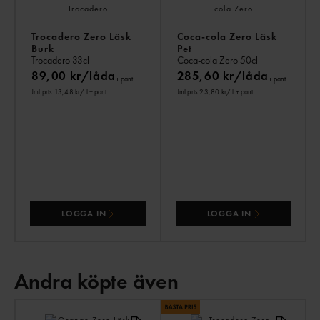
Trocadero Zero Läsk
Coca-cola Zero Läsk
Burk
Pet
Trocadero
33cl
Coca-cola Zero
50cl
89,00 kr/låda
285,60 kr/låda
+ pant
+ pant
Jmf.pris 13,48 kr
/ l
+ pant
Jmf.pris 23,80 kr
/ l
+ pant
LOGGA IN
LOGGA IN
Andra köpte även
AN
KÖ