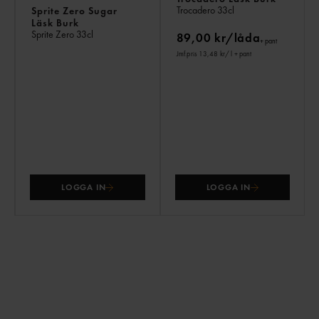
Trocadero
33cl
Sprite Zero Sugar
Läsk Burk
Sprite Zero
33cl
89,00 kr/låda
+ pant
Jmf.pris 13,48 kr
/ l
+ pant
LOGGA IN
LOGGA IN