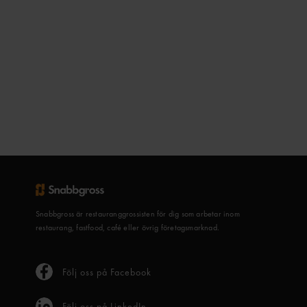
Snabbgross är restauranggrossisten för dig som arbetar inom
restaurang, fastfood, café eller övrig företagsmarknad.
Följ oss på Facebook
Följ oss på LinkedIn