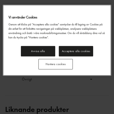
Vi använder Cookies
Sprite Zero Sugar Läsk Burk
Genom att klicka på "Acceptera alla cookies" samtycker du till lagring av Cookies på
Sprite Zero
33cl
din enhet för att förbättra navigeringen på webbplatsen, analysera webbplatsens
EAN:
5449000259875
användning och bistå i våra marknadsföringsinsatser. Om du vill skräddarsy dina val så
kan du trycka på "Hantera cookies".
LOGGA IN
Avvisa alla
Acceptera alla cookies
Generell produktinfo
Hantera cookies
Innehållsförteckning
Övrigt
Liknande produkter