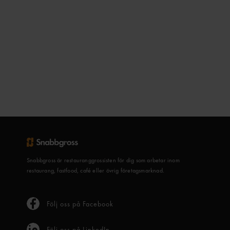
Snabbgross är restauranggrossisten för dig som arbetar inom
restaurang, fastfood, café eller övrig företagsmarknad.
Följ oss på Facebook
Följ oss på LinkedIn