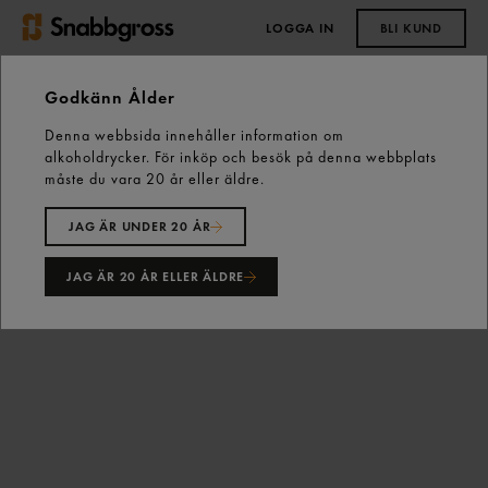
LOGGA IN
BLI KUND
0,00 kr
Godkänn Ålder
Denna webbsida innehåller information om
Start
Kall dryck
Läsk
alkoholdrycker. För inköp och besök på denna webbplats
Sprite Zero Sugar Läsk Burk 33cl Sprite Zero
måste du vara 20 år eller äldre.
JAG ÄR UNDER 20 ÅR
JAG ÄR 20 ÅR ELLER ÄLDRE