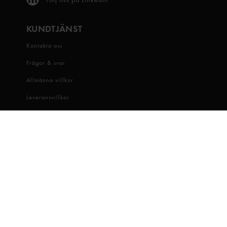
KUNDTJÄNST
Kontakta oss
Frågor & svar
Allmänna villkor
Leveransvillkor
Visselblåsartjänst
OM OSS
Snabbgross
Hitta butik
Hållbarhet
Jobba hos oss
Dataskydd