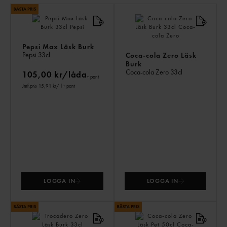
LI
PR
Pepsi Max Läsk Burk
Pepsi
33cl
Coca-cola Zero Läsk
Burk
Coca-cola Zero
33cl
105,00 kr/låda
+ pant
Jmf.pris 15,91 kr
/ l
+ pant
LOGGA IN
LOGGA IN