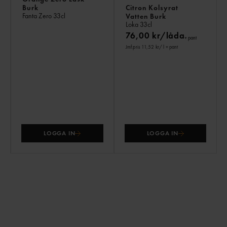
Burk
Citron Kolsyrat
Fanta Zero
33cl
Vatten Burk
Loka
33cl
76,00 kr/låda
+ pant
Jmf.pris 11,52 kr
/ l
+ pant
LOGGA IN
LOGGA IN