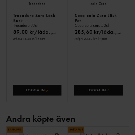
Trocadero Zero Läsk
Coca-cola Zero Läsk
Burk
Pet
Trocadero
33cl
Coca-cola Zero
50cl
89,00 kr/låda
285,60 kr/låda
+ pant
+ pant
Jmf.pris 13,48 kr
/ l
+ pant
Jmf.pris 23,80 kr
/ l
+ pant
LOGGA IN
LOGGA IN
Andra köpte även
AN
KÖ