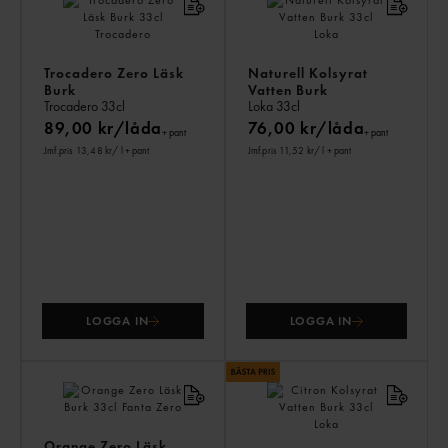
ÄV
Trocadero Zero Läsk
Naturell Kolsyrat
Burk
Vatten Burk
Trocadero
33cl
Loka
33cl
89,00 kr/låda
76,00 kr/låda
+ pant
+ pant
Jmf.pris 13,48 kr
/ l
+ pant
Jmf.pris 11,52 kr
/ l
+ pant
LOGGA IN
LOGGA IN
Orange Zero Läsk