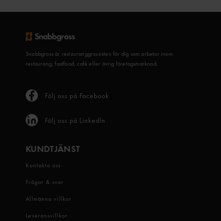
Snabbgross är restauranggrossisten för dig som arbetar inom
restaurang, fastfood, café eller övrig företagsmarknad.
Följ oss på Facebook
Följ oss på LinkedIn
KUNDTJÄNST
Kontakta oss
Frågor & svar
Allmänna villkor
Leveransvillkor