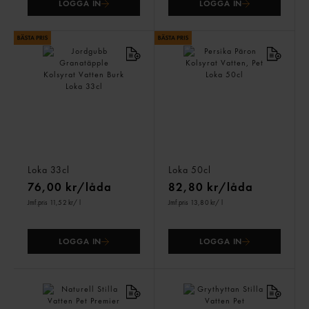
LOGGA IN
LOGGA IN
Jordgubb Granatäpple
Persika Päron Kolsyrat
Kolsyrat Vatten Burk
Vatten, Pet
Loka
33cl
Loka
50cl
76,00 kr/låda
82,80 kr/låda
Jmf.pris 11,52 kr
/ l
Jmf.pris 13,80 kr
/ l
LOGGA IN
LOGGA IN