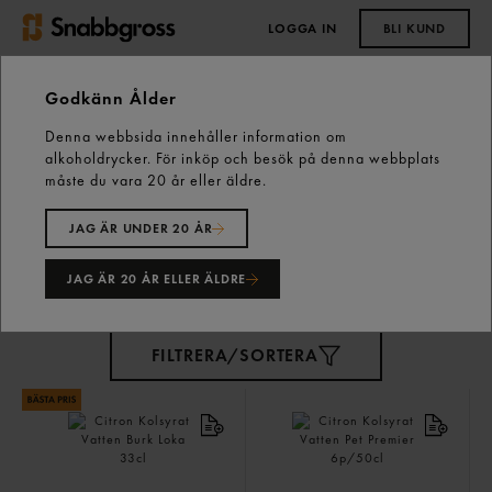
LOGGA IN
BLI KUND
0,00 kr
Godkänn Ålder
Denna webbsida innehåller information om
Start
Kall dryck
Vatten
alkoholdrycker. För inköp och besök på denna webbplats
måste du vara 20 år eller äldre.
Vatten
78 varor
JAG ÄR UNDER 20 ÅR
JAG ÄR 20 ÅR ELLER ÄLDRE
FILTRERA/SORTERA