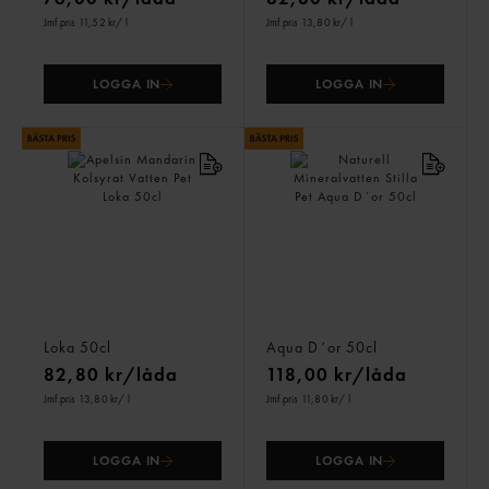
Jmf.pris 11,52 kr
/ l
Jmf.pris 13,80 kr
/ l
LOGGA IN
LOGGA IN
Apelsin Mandarin Kolsyrat
Naturell Mineralvatten
Vatten Pet
Stilla Pet
Loka
50cl
Aqua D´or
50cl
82,80 kr/låda
118,00 kr/låda
Jmf.pris 13,80 kr
/ l
Jmf.pris 11,80 kr
/ l
LOGGA IN
LOGGA IN