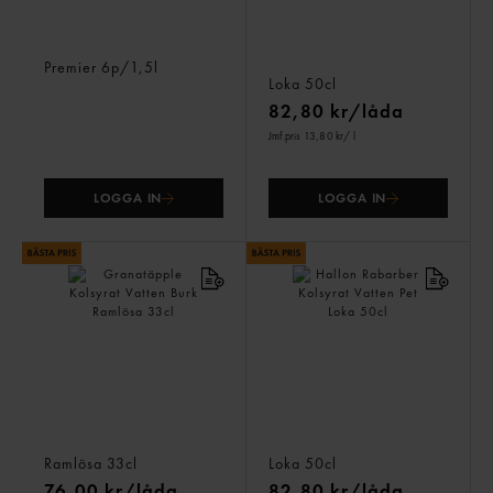
Citron Kolsyrat Vatten Pet
Jordgubb Granatäpple
Premier
6p/1,5l
Kolsyrat Vatten Pet
Loka
50cl
82,80 kr/låda
Jmf.pris 13,80 kr
/ l
LOGGA IN
LOGGA IN
Granatäpple Kolsyrat
Hallon Rabarber Kolsyrat
Vatten Burk
Vatten Pet
Ramlösa
33cl
Loka
50cl
76,00 kr/låda
82,80 kr/låda