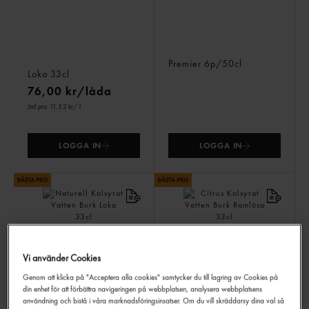
Citron Kolsyrat Vatten
Citron Kolsyrat Vatten Pet
Burk
Premier
6p/50cl
Loka
33cl
76,00 kr/låda
Jmf.pris 11,52 kr
/ l
LOGGA IN
LOGGA IN
Vi använder Cookies
Genom att klicka på "Acceptera alla cookies" samtycker du till lagring av Cookies på
din enhet för att förbättra navigeringen på webbplatsen, analysera webbplatsens
Naturell Kolsyrat Vatten
Citrus Kolsyrat Vatten Burk
Burk
Ramlösa
33cl
användning och bistå i våra marknadsföringsinsatser. Om du vill skräddarsy dina val så