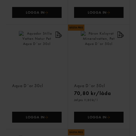
LOGGA IN
LOGGA IN
Aquador Stilla Vatten
Päron Kolsyrat
Natur Pet
Mineralvatten, Pet
Aqua D´or
30cl
Aqua D´or
50cl
70,80 kr/låda
Jmf.pris 11,80 kr
/ l
LOGGA IN
LOGGA IN