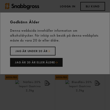
LOGGA IN
BLI KUND
0,00 kr
Godkänn Ålder
Denna webbsida innehåller information om
alkoholdrycker. För inköp och besök på denna webbplats
Köttfärs
37 varor
måste du vara 20 år eller äldre.
JAG ÄR UNDER 20 ÅR
JAG ÄR 20 ÅR ELLER ÄLDRE
FILTRERA/SORTERA