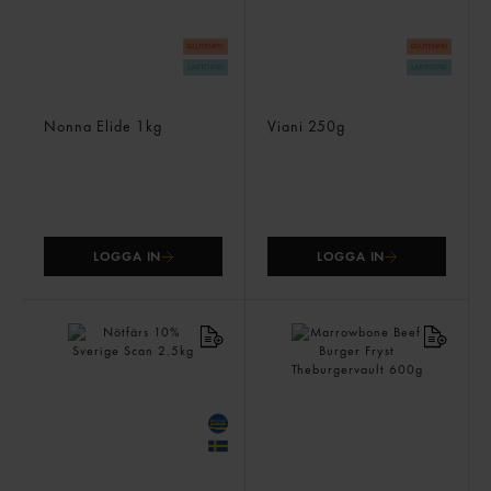
Salsiccafärs
Tryffel Salsicciafärs
Nonna Elide
1kg
Viani
250g
LOGGA IN
LOGGA IN
Nötfärs 10% Sverige
Marrowbone Beef Burger