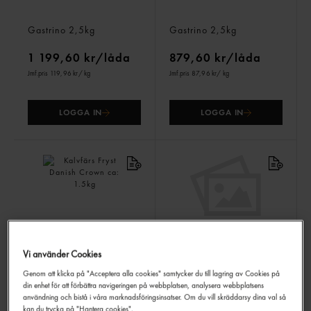
Nötfärs 20% Import
Blandfärs 20% Import
Gastrino
2,5kg
Gastrino
2,5kg
1 199,60 kr/låda
879,60 kr/låda
Jmf.pris 119,96 kr
/ kg
Jmf.pris 87,96 kr
/ kg
LOGGA IN
LOGGA IN
Vi använder Cookies
Kalvfärs Fryst
Smashburger Pads 1
Danish Crown
ca: 1.5kg
Fryst/50x100g
Genom att klicka på "Acceptera alla cookies" samtycker du till lagring av Cookies på
Fåddman
5kg
din enhet för att förbättra navigeringen på webbplatsen, analysera webbplatsens
användning och bistå i våra marknadsföringsinsatser. Om du vill skräddarsy dina val så
kan du trycka på "Hantera cookies".