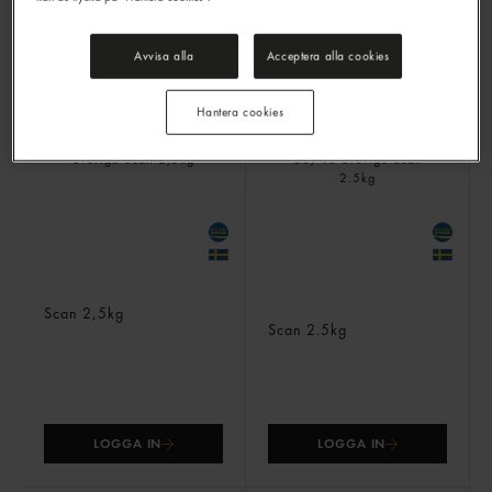
Avvisa alla
Acceptera alla cookies
LOGGA IN
LOGGA IN
Hantera cookies
Nötfärs 18% Sverige
Blandfärs 20% 60/40
Scan
2,5kg
Sverige
Scan
2.5kg
LOGGA IN
LOGGA IN