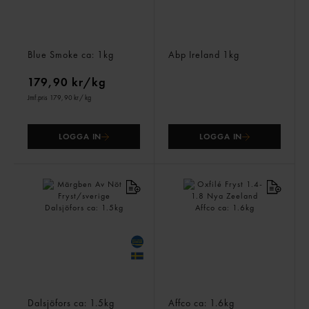
Tomahawk Fryst
Nötfärs 20% Fryst Irland
Blue Smoke
ca: 1kg
Abp Ireland
1kg
179,90 kr/kg
Jmf.pris 179,90 kr
/ kg
LOGGA IN
LOGGA IN
Märgben Av Nöt
Oxfilé Fryst 1.4-1.8 Nya
Fryst/sverige
Zeeland
Dalsjöfors
ca: 1.5kg
Affco
ca: 1.6kg