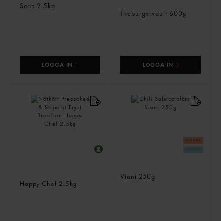
Scan
2.5kg
Fryst
Theburgervault
600g
LOGGA IN
LOGGA IN
Nötkött Precooked &
Chili Salsicciafärs
Strimlat Fryst Brasilien
Viani
250g
Happy Chef
2.5kg