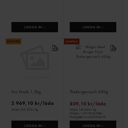
LOGGA IN
LOGGA IN
Oxfilè Tunnskivad
Wagyu Beef Burger Fryst
Sns Foods
1,5kg
Theburgervault
600g
2 969,10 kr/låda
809,10 kr/låda
Jmf.pris 329,92 kr
/ kg
Jmf.pris 149,84 kr
/ kg
Ord.pris
1 071,00 kr/låda
Priset gäller t.o.m 2026.08.09
LOGGA IN
LOGGA IN