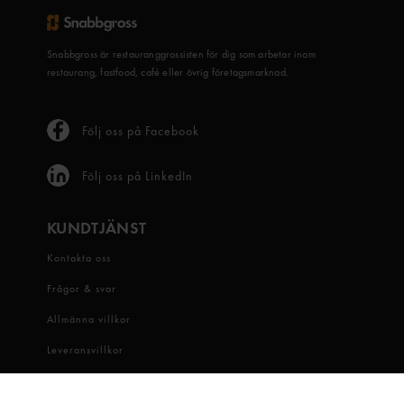
Snabbgross är restauranggrossisten för dig som arbetar inom
restaurang, fastfood, café eller övrig företagsmarknad.
Följ oss på Facebook
Följ oss på LinkedIn
KUNDTJÄNST
Kontakta oss
Frågor & svar
Allmänna villkor
Leveransvillkor
Visselblåsartjänst