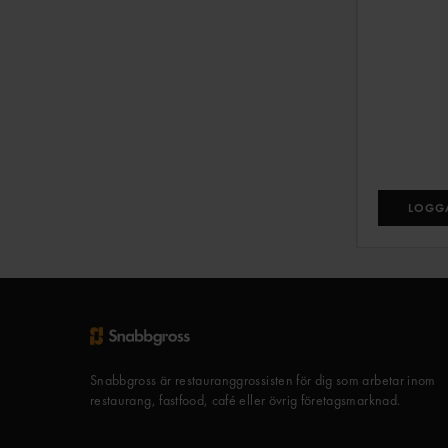
LOGGA
Snabbgross är restauranggrossisten för dig som arbetar inom
restaurang, fastfood, café eller övrig företagsmarknad.