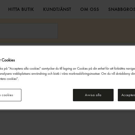
HITTA BUTIK
KUNDTJÄNST
OM OSS
SNABBGROS
kor & Tårtor
Kakor
Original Singoalla 190g Singoalla
Godkänn Ålder
r Cookies
Denna webbsida innehåller information om alkoholdrycker. För inköp
ka på "Acceptera alla cookies" samtycker du till lagring av Cookies på din enhet för att förbättra navig
och besök på denna webbplats måste du vara 20 år eller äldre.
nalysera webbplatsens användning och bistå i våra marknadsföringsinsatser. Om du vill skräddarsy di
tera cookies".
JAG ÄR UNDER 20 ÅR
JAG ÄR 20 ÅR ELLER ÄLDRE
a cookies
Avvisa alla
Accepter