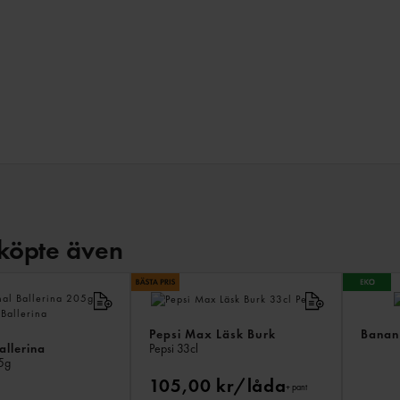
köpte även
Pepsi Max Läsk Burk
Banan 
allerina
Pepsi
33cl
5g
105,00 kr/låda
+ pant