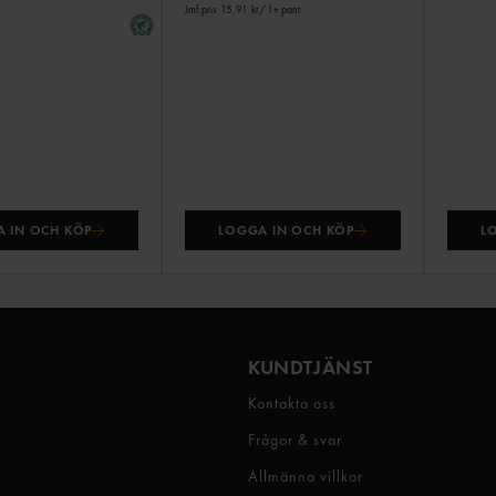
Jmf.pris 15,91 kr
/ l
+ pant
 IN OCH KÖP
LOGGA IN OCH KÖP
L
KUNDTJÄNST
Kontakta oss
Frågor & svar
Allmänna villkor