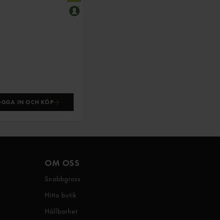
OGGA IN OCH KÖP
OM OSS
Snabbgross
Hitta butik
Hållbarhet