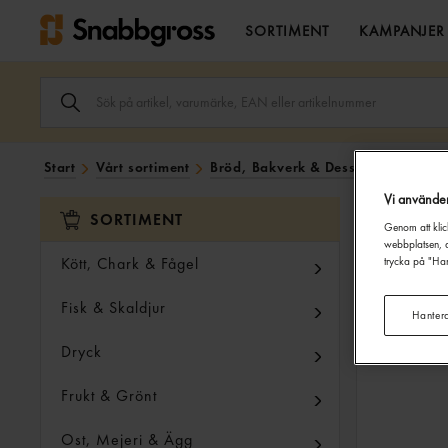
SORTIMENT
KAMPANJER
SÖK
ARTIKEL,
VARUMÄRKE,
EAN
ELLER
Start
Vårt sortiment
Bröd, Bakverk & Dessert
Kex, Ka
ARTIKELNUMMER
I
Vi använde
SÖK
SORTIMENT
FÄLTET.
Genom att klic
webbplatsen, a
Kött, Chark & Fågel
trycka på "Han
Fisk & Skaldjur
Hanter
Dryck
Frukt & Grönt
Ost, Mejeri & Ägg