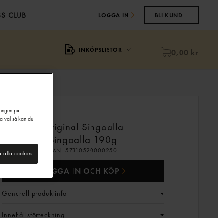
S CLUB
LOGGA IN
BLI KUND
INKÖPSLISTOR
0,00 kr
eringen på
na val så kan du
Original Singoalla
Singoalla
190g
EAN:
57310520000250
a alla cookies
LOGGA IN OCH KÖP
Generell produktinfo
Innehållsförteckning