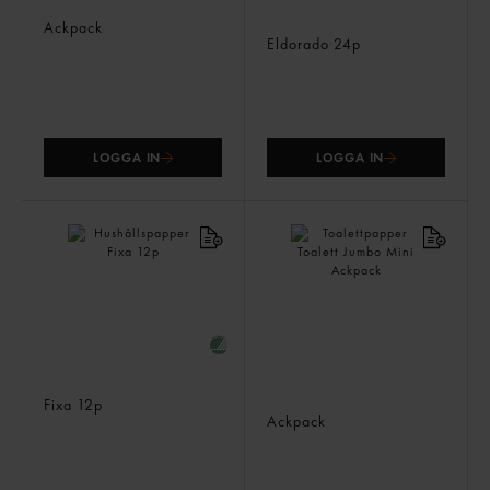
Torkrulle Mini C-matad
Toalettpapper 100%
Ackpack
Returpapper
Eldorado
24p
LOGGA IN
LOGGA IN
Hushållspapper
Toalettpapper Toalett
Fixa
12p
Jumbo Mini
Ackpack