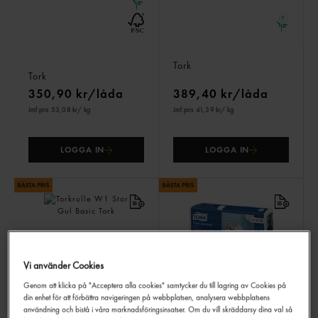
Torkrulle M1 Mini Gul
Torkrulle M2 Gul Basic
Basic
Tork
Tork
350,90 kr/låda
389,40 kr/låda
Jmf.pris 53,08 kr
/ kg
Jmf.pris 41,39 kr
/ kg
LOGGA IN
LOGGA IN
Vi använder Cookies
Genom att klicka på "Acceptera alla cookies" samtycker du till lagring av Cookies på
din enhet för att förbättra navigeringen på webbplatsen, analysera webbplatsens
Torkrulle W1 Stor Gul
Handduk H2 Mjuk Vit
Basic
Xpress
användning och bistå i våra marknadsföringsinsatser. Om du vill skräddarsy dina val så