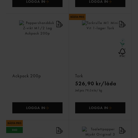
LOGGA IN
LOGGA IN
Pappershandduk Z-vikt
Torkrulle M1 Mini Vit 1-
M1/2 Lag
lager
Ackpack
200p
Tork
526,90 kr/låda
Jmf.pris 79,04 kr
/ kg
LOGGA IN
LOGGA IN