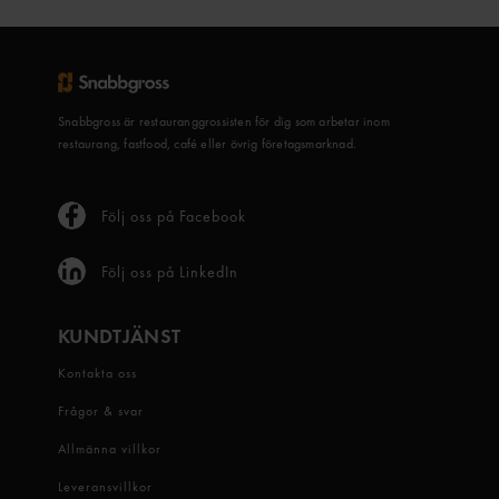
Snabbgross är restauranggrossisten för dig som arbetar inom
restaurang, fastfood, café eller övrig företagsmarknad.
Följ oss på Facebook
Följ oss på LinkedIn
KUNDTJÄNST
Kontakta oss
Frågor & svar
Allmänna villkor
Leveransvillkor