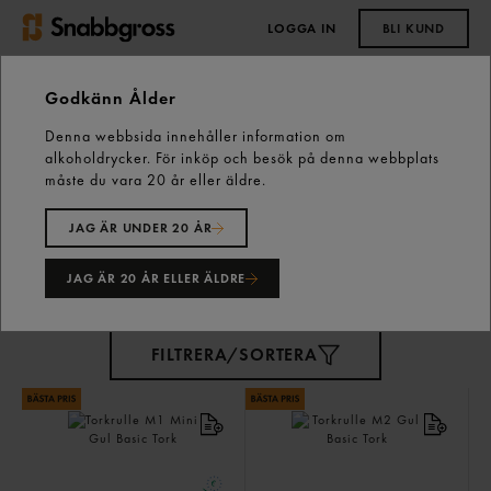
LOGGA IN
BLI KUND
0,00 kr
Godkänn Ålder
Denna webbsida innehåller information om
Start
Städning & Rengöring
Papper
alkoholdrycker. För inköp och besök på denna webbplats
måste du vara 20 år eller äldre.
Papper
40 varor
JAG ÄR UNDER 20 ÅR
JAG ÄR 20 ÅR ELLER ÄLDRE
FILTRERA/SORTERA