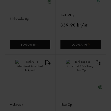
Toalettpapper 100%
Hushållspapper Stor W1
Returpapper
Tork
9kg
Eldorado
8p
359,90 kr/st
LOGGA IN
LOGGA IN
Torkrulle Standard C-
Torkpapper Våtstarkt Och
matad
Långt
Ackpack
Fixa
2p