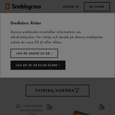
LOGGA IN
BLI KUND
0,00 kr
Godkänn Ålder
Denna webbsida innehåller information om
Start
Vårt sortiment
Snacks & Godis
Godis
alkoholdrycker. För inköp och besök på denna webbplats
Lösviktsgodis
måste du vara 20 år eller äldre.
JAG ÄR UNDER 20 ÅR
Lösviktsgodis
80 varor
JAG ÄR 20 ÅR ELLER ÄLDRE
FILTRERA/SORTERA