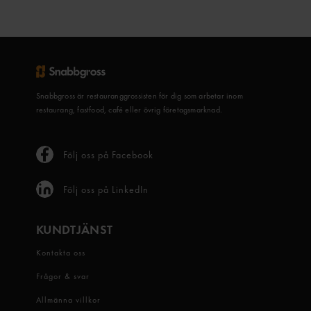
Snabbgross är restauranggrossisten för dig som arbetar inom
restaurang, fastfood, café eller övrig företagsmarknad.
Följ oss på Facebook
Följ oss på LinkedIn
KUNDTJÄNST
Kontakta oss
Frågor & svar
Allmänna villkor