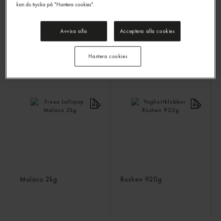
Toffees Chewy
Banana Skids
kan du trycka på "Hantera cookies".
Werther's
3kg
Swizzels
6kg
Avvisa alla
Acceptera alla cookies
Hantera cookies
LOGGA IN
LOGGA IN
Fruxo Lollipop
Yoghurtklubbor
Malaco
2kg
Roshen
920g