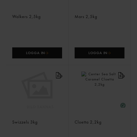
Éclairs Banana Split
Mars Miniatures
Walkers
2,5kg
Mars
2,5kg
LOGGA IN
LOGGA IN
Banana Skids
Center Sea Salt Caramel
Swizzels
3kg
Cloetta
2,2kg