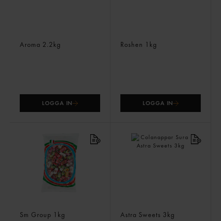
Röda Hjärtan Sockrade
Milk Drops
Aroma
2.2kg
Roshen
1kg
LOGGA IN
LOGGA IN
Fruktkola Toffee
Colanappar Sura
Sm Group
1kg
Astra Sweets
3kg