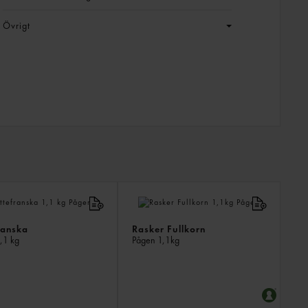
Övrigt
LIKN
PROD
ranska
Rasker Fullkorn
,1 kg
Pågen
1,1kg