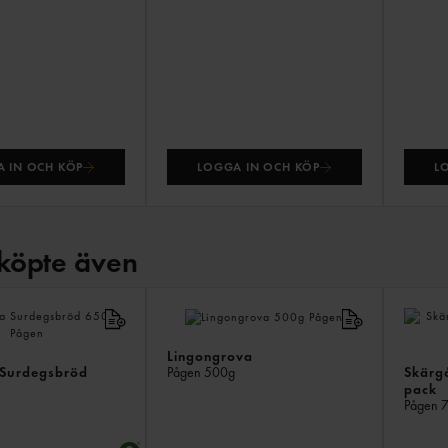
 IN OCH KÖP
LOGGA IN OCH KÖP
L
köpte även
Lingongrova
 Surdegsbröd
Skärg
Pågen
500g
pack
Pågen
7