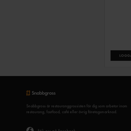
LOGGA
Snabbgross är restauranggrossisten för dig som arbetar inom
restaurang, fastfood, café eller övrig företagsmarknad.
Följ oss på Facebook