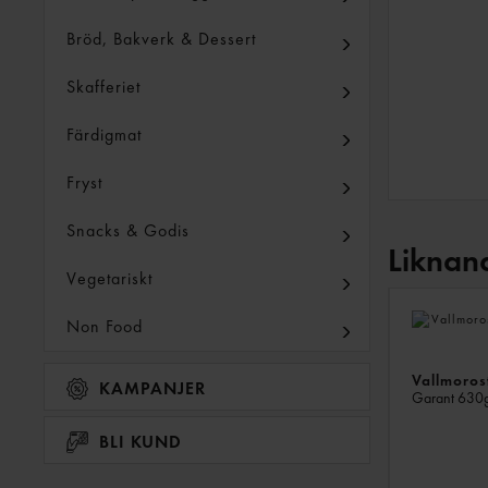
Bröd, Bakverk & Dessert
Skafferiet
Färdigmat
Fryst
Snacks & Godis
Liknan
Vegetariskt
Non Food
Vallmorost
KAMPANJER
Garant
630
BLI KUND