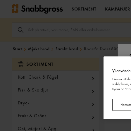
SORTIMENT
KAMPANJER
SÖK
ARTIKEL,
VARUMÄRKE,
EAN
ELLER
Start
Mjukt bröd
Färskt bröd
Roast'n Toast 800g Påg
ARTIKELNUMMER
I
SÖK
SORTIMENT
FÄLTET.
Vi använde
Kött, Chark & Fågel
Genom att klic
webbplatsen, a
Fisk & Skaldjur
trycka på "Han
Dryck
Hanter
Frukt & Grönt
Ost, Mejeri & Ägg