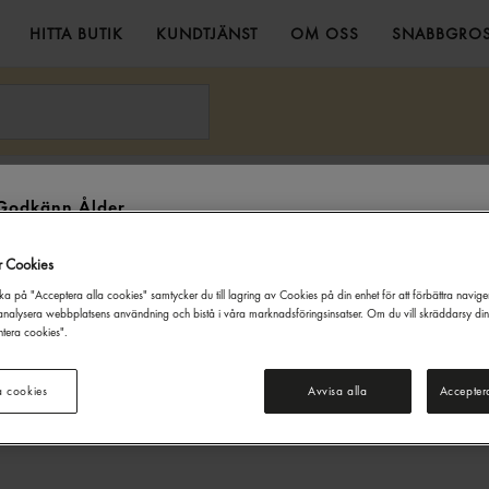
HITTA BUTIK
KUNDTJÄNST
OM OSS
SNABBGROS
en
Godkänn Ålder
Denna webbsida innehåller information om alkoholdrycker. För inköp
r Cookies
och besök på denna webbplats måste du vara 20 år eller äldre.
ka på "Acceptera alla cookies" samtycker du till lagring av Cookies på din enhet för att förbättra navig
JAG ÄR UNDER 20 ÅR
JAG ÄR 20 ÅR ELLER ÄLDRE
nalysera webbplatsens användning och bistå i våra marknadsföringsinsatser. Om du vill skräddarsy di
tera cookies".
a cookies
Avvisa alla
Accepter