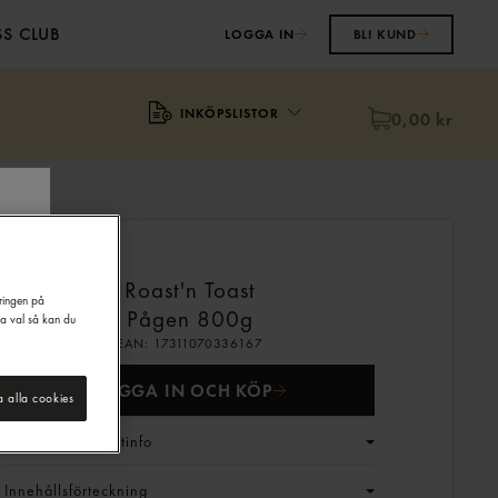
S CLUB
LOGGA IN
BLI KUND
INKÖPSLISTOR
0,00 kr
Roast'n Toast
eringen på
Pågen
800g
na val så kan du
EAN:
17311070336167
LOGGA IN OCH KÖP
a alla cookies
Generell produktinfo
Innehållsförteckning