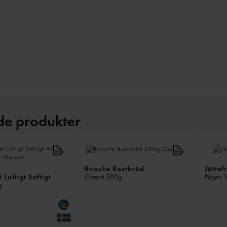
de produkter
Brioche Rostbröd
Jättef
 Luftigt Saftigt
Garant
500g
Pågen
1
g