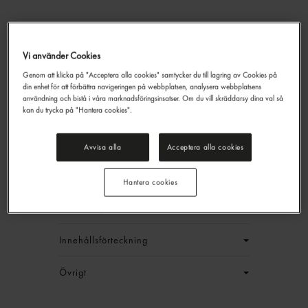
Coca-cola Zero Läsk Pet
Vi använder Cookies
Coca-cola Zero
50cl
Genom att klicka på "Acceptera alla cookies" samtycker du till lagring av Cookies på
din enhet för att förbättra navigeringen på webbplatsen, analysera webbplatsens
285,60 kr/låda
användning och bistå i våra marknadsföringsinsatser. Om du vill skräddarsy dina val så
kan du trycka på "Hantera cookies".
+ pant
Jmf.pris : 23,80 kr /
l
+ pant
EAN:
5449000134332
Avvisa alla
Acceptera alla cookies
LOGGA IN
Hantera cookies
Generell produktinfo
Innehållsförteckning
Övrigt