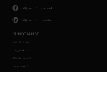
Följ oss på Facebook
Följ oss på LinkedIn
KUNDTJÄNST
Kontakta oss
Frågor & svar
Allmänna villkor
Leveransvillkor
Visselblåsartjänst
OM OSS
Snabbgross
Hitta butik