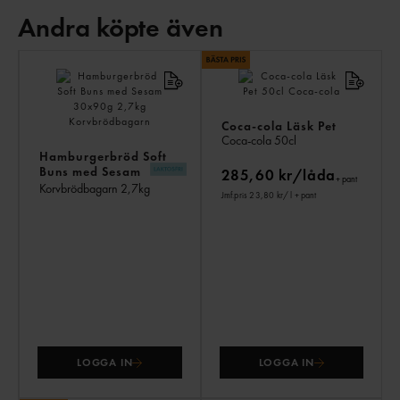
Andra köpte även
AN
KÖ
ÄV
Coca-cola Läsk Pet
Coca-cola
50cl
Hamburgerbröd Soft
Buns med Sesam
285,60 kr/låda
+ pant
30x90g
Korvbrödbagarn
2,7kg
Jmf.pris 23,80 kr
/ l
+ pant
LOGGA IN
LOGGA IN