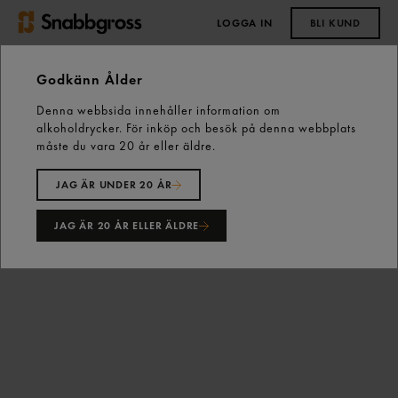
LOGGA IN
BLI KUND
0,00 kr
Godkänn Ålder
Denna webbsida innehåller information om
Start
Kall dryck
Läsk
alkoholdrycker. För inköp och besök på denna webbplats
Coca-cola Zero Läsk Pet 50cl Coca-cola Zero
måste du vara 20 år eller äldre.
JAG ÄR UNDER 20 ÅR
JAG ÄR 20 ÅR ELLER ÄLDRE