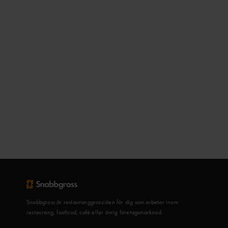
Snabbgross är restauranggrossisten för dig som arbetar inom
restaurang, fastfood, café eller övrig företagsmarknad.