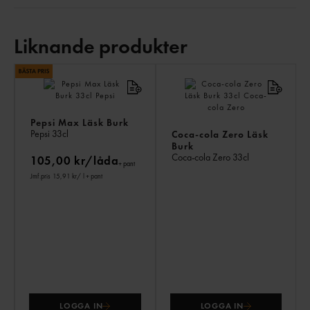
Liknande produkter
LI
PR
Pepsi Max Läsk Burk
Pepsi
33cl
Coca-cola Zero Läsk
Burk
Coca-cola Zero
33cl
105,00 kr/låda
+ pant
Jmf.pris 15,91 kr
/ l
+ pant
LOGGA IN
LOGGA IN