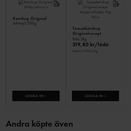
Ketchup Original
Johnny's
500g
Tomatketchup
Originalrecept
Magnumflaska
Felix
5kg
319,80 kr/låda
Jmf.pris 31,98 kr
/ kg
LOGGA IN
LOGGA IN
Andra köpte även