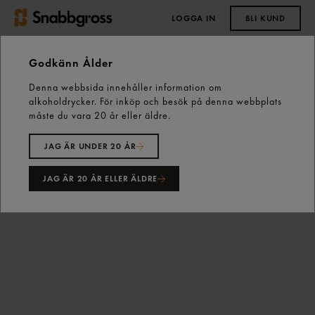
LOGGA IN
BLI KUND
0,00 kr
Godkänn Ålder
Denna webbsida innehåller information om
Start
Vårt sortiment
Skafferiet
alkoholdrycker. För inköp och besök på denna webbplats
Ketchup, Senap & Rostad Lök
Ketchup
måste du vara 20 år eller äldre.
Tomatketchup Portion 198p Hellmann's
JAG ÄR UNDER 20 ÅR
JAG ÄR 20 ÅR ELLER ÄLDRE