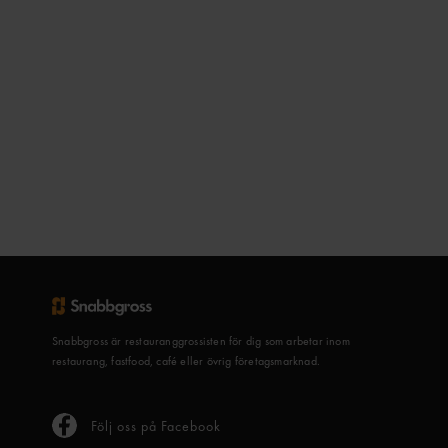
Snabbgross är restauranggrossisten för dig som arbetar inom
restaurang, fastfood, café eller övrig företagsmarknad.
Följ oss på Facebook