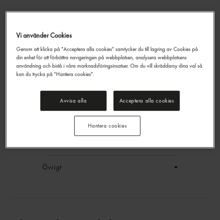
Vi använder Cookies
Genom att klicka på "Acceptera alla cookies" samtycker du till lagring av Cookies på
Tomatketchup Portion
din enhet för att förbättra navigeringen på webbplatsen, analysera webbplatsens
Hellmann's
198p
användning och bistå i våra marknadsföringsinsatser. Om du vill skräddarsy dina val så
kan du trycka på "Hantera cookies".
EAN:
8711200486571
LOGGA IN
Avvisa alla
Acceptera alla cookies
Generell produktinfo
Hantera cookies
Innehållsförteckning
Övrigt