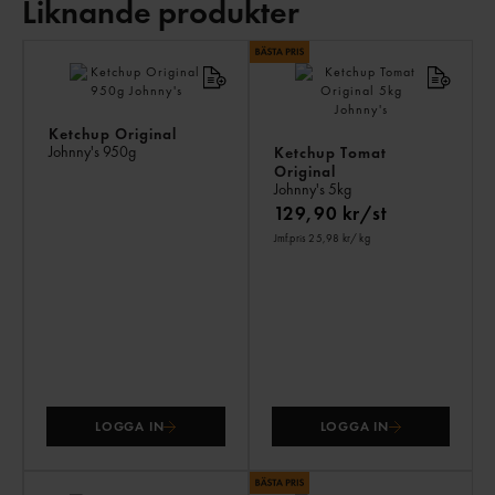
Liknande produkter
LI
PR
Ketchup Original
Johnny's
950g
Ketchup Tomat
Original
Johnny's
5kg
129,90 kr/st
Jmf.pris 25,98 kr
/ kg
LOGGA IN
LOGGA IN