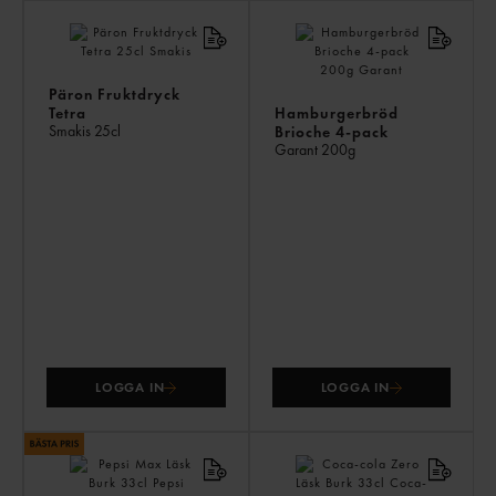
AN
KÖ
ÄV
Päron Fruktdryck
Tetra
Hamburgerbröd
Smakis
25cl
Brioche 4-pack
Garant
200g
LOGGA IN
LOGGA IN