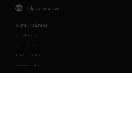
Följ oss på LinkedIn
KUNDTJÄNST
Kontakta oss
Frågor & svar
Allmänna villkor
Leveransvillkor
Visselblåsartjänst
OM OSS
Snabbgross
Hitta butik
Hållbarhet
Jobba hos oss