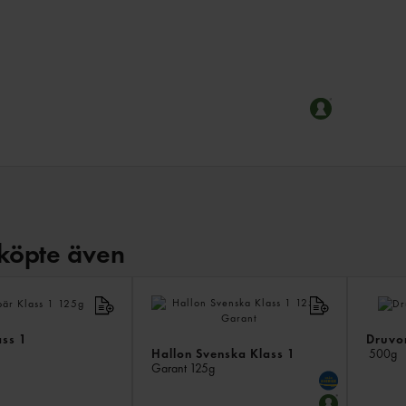
köpte även
ass 1
Druvo
Hallon Svenska Klass 1
500g
Garant
125g