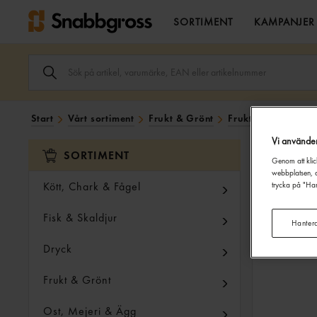
SORTIMENT
KAMPANJER
SÖK
ARTIKEL,
VARUMÄRKE,
EAN
ELLER
Start
Vårt sortiment
Frukt & Grönt
Frukt & Bär
Exot
ARTIKELNUMMER
I
Vi använde
SÖK
SORTIMENT
FÄLTET.
Genom att klic
webbplatsen, a
Kött, Chark & Fågel
trycka på "Han
Fisk & Skaldjur
Hanter
Dryck
Frukt & Grönt
Ost, Mejeri & Ägg