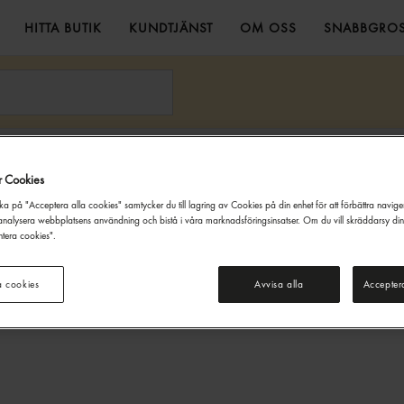
HITTA BUTIK
KUNDTJÄNST
OM OSS
SNABBGROS
isk frukt
Physalis 100g
Godkänn Ålder
r Cookies
Denna webbsida innehåller information om alkoholdrycker. För inköp
ka på "Acceptera alla cookies" samtycker du till lagring av Cookies på din enhet för att förbättra navig
och besök på denna webbplats måste du vara 20 år eller äldre.
nalysera webbplatsens användning och bistå i våra marknadsföringsinsatser. Om du vill skräddarsy di
tera cookies".
JAG ÄR UNDER 20 ÅR
JAG ÄR 20 ÅR ELLER ÄLDRE
a cookies
Avvisa alla
Accepter