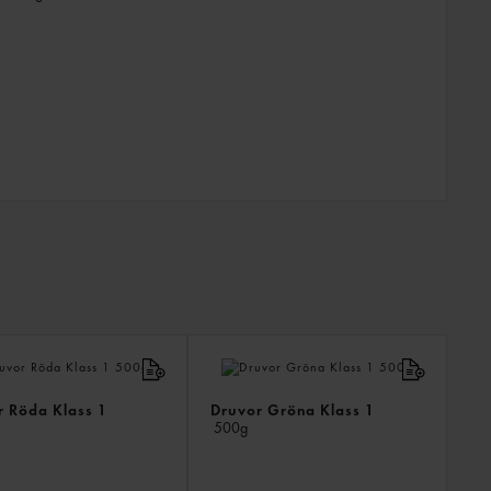
ANDR
KÖPTE
ÄVEN
r Röda Klass 1
Druvor Gröna Klass 1
500g