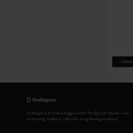
LOGGA
Snabbgross är restauranggrossisten för dig som arbetar inom
restaurang, fastfood, café eller övrig företagsmarknad.