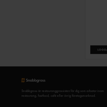
LOGGA
Snabbgross är restauranggrossisten för dig som arbetar inom
restaurang, fastfood, café eller övrig företagsmarknad.