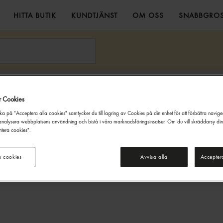
HITTA BUTIK
KUNDTJÄNST
OM OSS
SNABBGROS
Godkänn Ålder
r Cookies
Denna webbsida innehåller information om alkoholdrycker. För inköp
ka på "Acceptera alla cookies" samtycker du till lagring av Cookies på din enhet för att förbättra navig
och besök på denna webbplats måste du vara 20 år eller äldre.
nalysera webbplatsens användning och bistå i våra marknadsföringsinsatser. Om du vill skräddarsy di
tera cookies".
JAG ÄR UNDER 20 ÅR
JAG ÄR 20 ÅR ELLER ÄLDRE
a cookies
Avvisa alla
Accepter