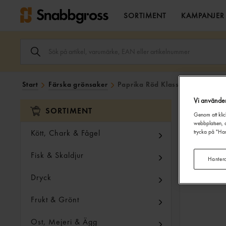
SORTIMENT
KAMPANJER
SÖK
ARTIKEL,
VARUMÄRKE,
EAN
ELLER
Start
Färska grönsaker
Paprika Röd Klass 1
ARTIKELNUMMER
I
Vi använde
SÖK
SORTIMENT
FÄLTET.
Genom att klic
webbplatsen, a
Kött, Chark & Fågel
trycka på "Han
Fisk & Skaldjur
Hanter
Dryck
Frukt & Grönt
Ost, Mejeri & Ägg