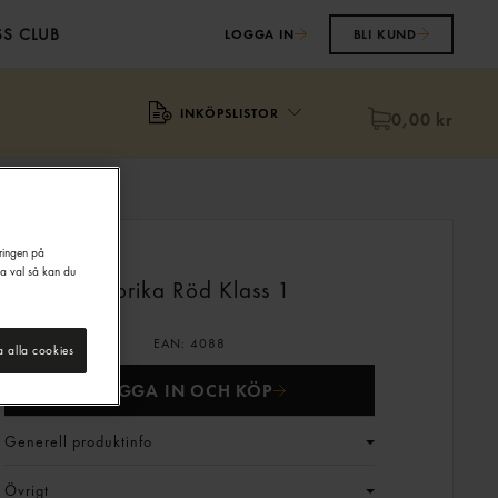
S CLUB
LOGGA IN
BLI KUND
INKÖPSLISTOR
0,00 kr
eringen på
na val så kan du
Paprika Röd Klass 1
EAN:
4088
a alla cookies
LOGGA IN OCH KÖP
Generell produktinfo
Övrigt