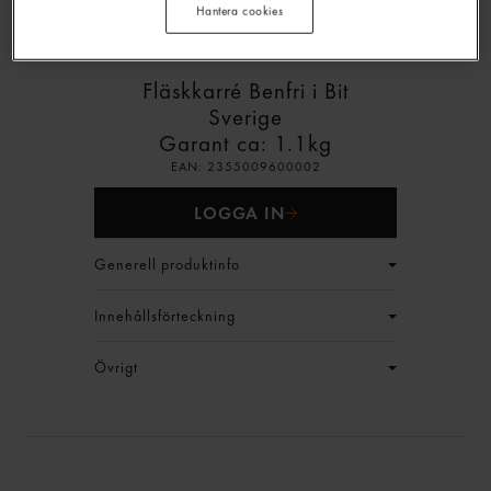
Hantera cookies
Fläskkarré Benfri i Bit
Sverige
Garant
ca: 1.1kg
EAN:
2355009600002
LOGGA IN
Generell produktinfo
Innehållsförteckning
Övrigt