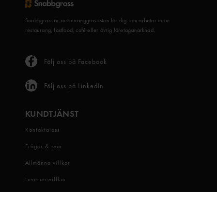
Snabbgross är restauranggrossisten för dig som arbetar inom
restaurang, fastfood, café eller övrig företagsmarknad.
Följ oss på Facebook
Följ oss på LinkedIn
KUNDTJÄNST
Kontakta oss
Frågor & svar
Allmänna villkor
Leveransvillkor
Visselblåsartjänst