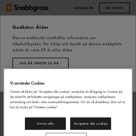
LOGGA IN
BLI KUND
0,00 kr
Godkänn Ålder
Denna webbsida innehåller information om
Start
Fläskkött
Färskt fläskkött
alkoholdrycker. För inköp och besök på denna webbplats
Fläskkarré Benfri i Bit Sverige ca: 1.1kg Garant
måste du vara 20 år eller äldre.
JAG ÄR UNDER 20 ÅR
JAG ÄR 20 ÅR ELLER ÄLDRE
Vi använder Cookies
Genom att klicka på "Acceptera alla cookies" samtycker du till lagring av Cookies på
din enhet för att förbättra navigeringen på webbplatsen, analysera webbplatsens
användning och bistå i våra marknadsföringsinsatser. Om du vill skräddarsy dina val så
kan du trycka på "Hantera cookies".
Avvisa alla
Acceptera alla cookies