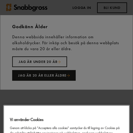
LOGGA IN
BLI KUND
0,00 kr
Godkänn Ålder
Denna webbsida innehåller information om
Start
Fläskkött
Fryst fläskkött
alkoholdrycker. För inköp och besök på denna webbplats
Iberico Secreto Fryst ca: 800g Cesar Nieto
måste du vara 20 år eller äldre.
JAG ÄR UNDER 20 ÅR
JAG ÄR 20 ÅR ELLER ÄLDRE
Vi använder Cookies
Genom att klicka på "Acceptera alla cookies" samtycker du till lagring av Cookies på