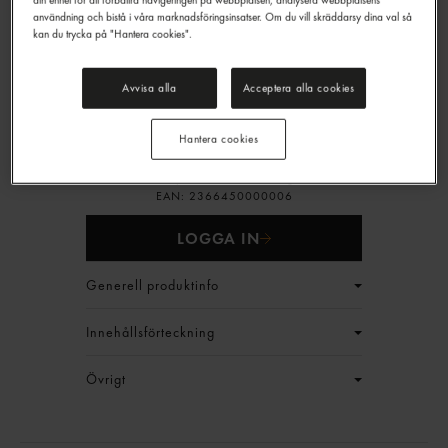
din enhet för att förbättra navigeringen på webbplatsen, analysera webbplatsens
användning och bistå i våra marknadsföringsinsatser. Om du vill skräddarsy dina val så
kan du trycka på "Hantera cookies".
Iberico Secreto Fryst
Avvisa alla
Acceptera alla cookies
Cesar Nieto
ca: 800g
219,90 kr/kg
Hantera cookies
Jmf.pris : 219,90 kr /
kg
EAN:
2366450000006
LOGGA IN
Generell produktinfo
Innehållsförteckning
Övrigt