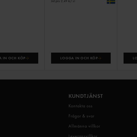
Jmf.pris 2,49 kr
/ st
 IN OCH KÖP
LOGGA IN OCH KÖP
L
KUNDTJÄNST
Kontakta oss
Frågor & svar
Allmänna villkor
Leveransvillkor