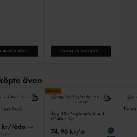
 IN OCH KÖP
LOGGA IN OCH KÖP
köpte även
 Läsk Burk
Tomat
Ägg 30p Frigående Inne L
Gastrino
30p
 kr/låda
+ pant
74,90 kr/st
/ l
+ pant