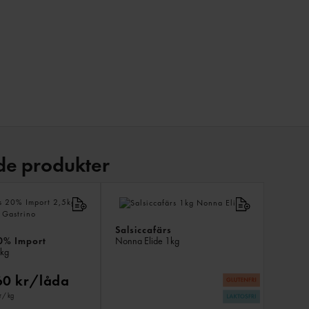
de produkter
LIKNAND
PRODUKT
Salsiccafärs
0% Import
Nonna Elide
1kg
kg
60 kr/låda
r
/ kg