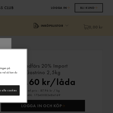
S CLUB
LOGGA IN
BLI KUND
INKÖPSLISTOR
0,00 kr
Blandfärs 20% Import
eringen på
Gastrino
2,5kg
na val så kan du
879,60 kr/låda
Jmf.pris : 87,96 kr /
kg
a alla cookies
EAN:
17340083484169
LOGGA IN OCH KÖP