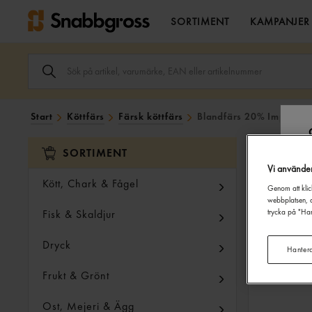
SORTIMENT
KAMPANJER
SÖK
ARTIKEL,
VARUMÄRKE,
EAN
ELLER
Start
Köttfärs
Färsk köttfärs
Blandfärs 20% Import 2
ARTIKELNUMMER
I
SÖK
SORTIMENT
FÄLTET.
Vi använde
Kött, Chark & Fågel
Genom att klic
webbplatsen, a
Fisk & Skaldjur
trycka på "Han
Dryck
Hanter
Frukt & Grönt
Ost, Mejeri & Ägg