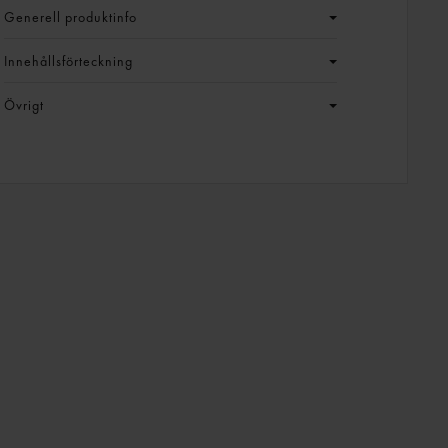
Generell produktinfo
Innehållsförteckning
Övrigt
E
ER