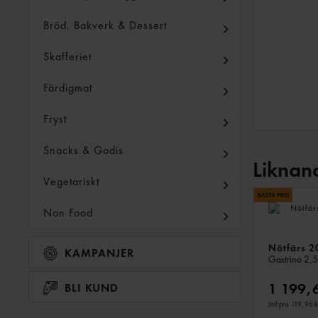
Bröd, Bakverk & Dessert
Skafferiet
Färdigmat
Fryst
Snacks & Godis
Liknan
Vegetariskt
Non Food
Nötfärs 2
KAMPANJER
Gastrino
2,5
1 199,
BLI KUND
Jmf.pris 119,96 k