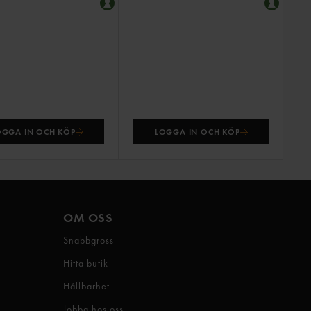
OGGA IN OCH KÖP
LOGGA IN OCH KÖP
OM OSS
Snabbgross
Hitta butik
Hållbarhet
Jobba hos oss