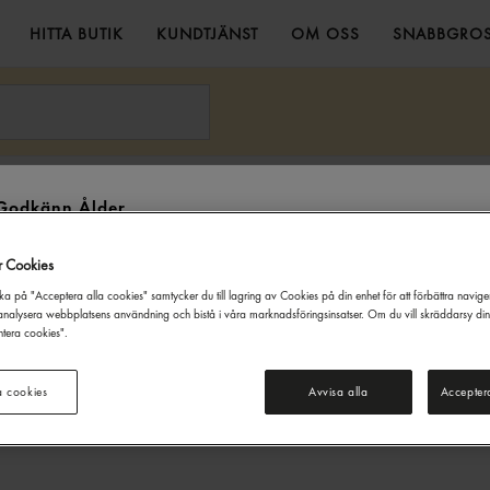
HITTA BUTIK
KUNDTJÄNST
OM OSS
SNABBGROS
,5kg Gastrino
Godkänn Ålder
Denna webbsida innehåller information om alkoholdrycker. För inköp
r Cookies
och besök på denna webbplats måste du vara 20 år eller äldre.
ka på "Acceptera alla cookies" samtycker du till lagring av Cookies på din enhet för att förbättra navig
JAG ÄR UNDER 20 ÅR
JAG ÄR 20 ÅR ELLER ÄLDRE
nalysera webbplatsens användning och bistå i våra marknadsföringsinsatser. Om du vill skräddarsy di
tera cookies".
a cookies
Avvisa alla
Accepter