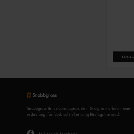
LOGGA
Snabbgross är restauranggrossisten för dig som arbetar inom
restaurang, fastfood, café eller övrig företagsmarknad.
Följ oss på Facebook