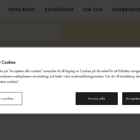
HITTA BUTIK
KUNDTJÄNST
OM OSS
SNABBGROS
ime
Godkänn Ålder
r Cookies
Denna webbsida innehåller information om alkoholdrycker. För inköp
ka på "Acceptera alla cookies" samtycker du till lagring av Cookies på din enhet för att förbättra navig
och besök på denna webbplats måste du vara 20 år eller äldre.
nalysera webbplatsens användning och bistå i våra marknadsföringsinsatser. Om du vill skräddarsy di
tera cookies".
JAG ÄR UNDER 20 ÅR
JAG ÄR 20 ÅR ELLER ÄLDRE
a cookies
Avvisa alla
Accepter