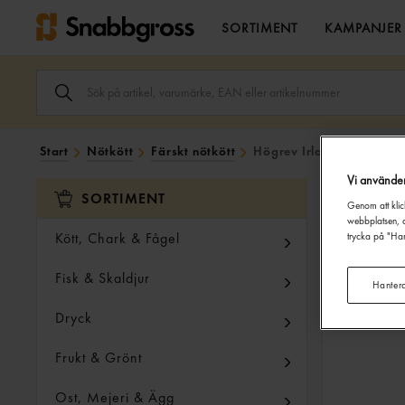
SORTIMENT
KAMPANJER
SÖK
ARTIKEL,
VARUMÄRKE,
EAN
ELLER
Start
Nötkött
Färskt nötkött
Högrev Irland ca: 4kg Pr
ARTIKELNUMMER
I
Vi använde
SÖK
SORTIMENT
FÄLTET.
Genom att klic
webbplatsen, a
Kött, Chark & Fågel
trycka på "Han
Fisk & Skaldjur
Hanter
Dryck
Frukt & Grönt
Ost, Mejeri & Ägg