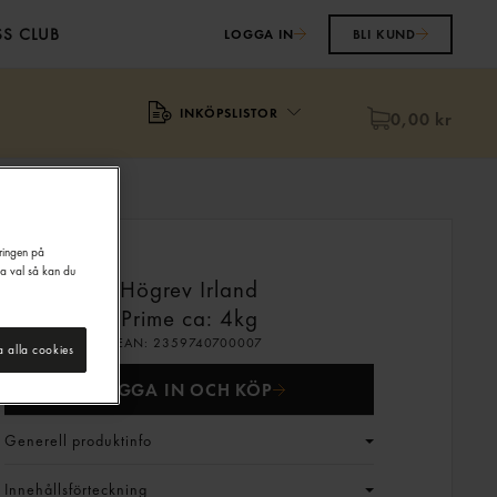
S CLUB
LOGGA IN
BLI KUND
INKÖPSLISTOR
0,00 kr
eringen på
na val så kan du
Högrev Irland
Prime
ca: 4kg
EAN:
2359740700007
a alla cookies
LOGGA IN OCH KÖP
Generell produktinfo
Innehållsförteckning