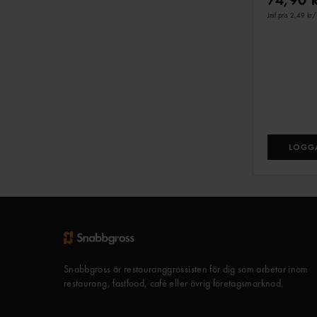
Jmf.pris 2,49 kr
/
LOGGA
Snabbgross är restauranggrossisten för dig som arbetar inom
restaurang, fastfood, café eller övrig företagsmarknad.