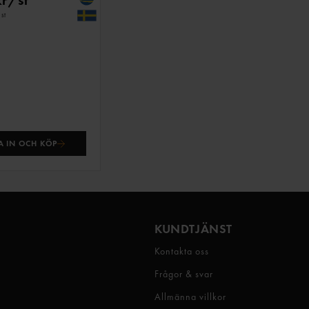
 st
 IN OCH KÖP
KUNDTJÄNST
Kontakta oss
Frågor & svar
Allmänna villkor