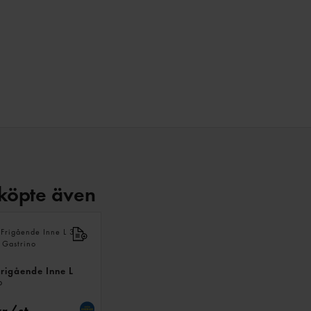
köpte även
ANDRA
KÖPTE
ÄVEN
rigående Inne L
p
kr/st