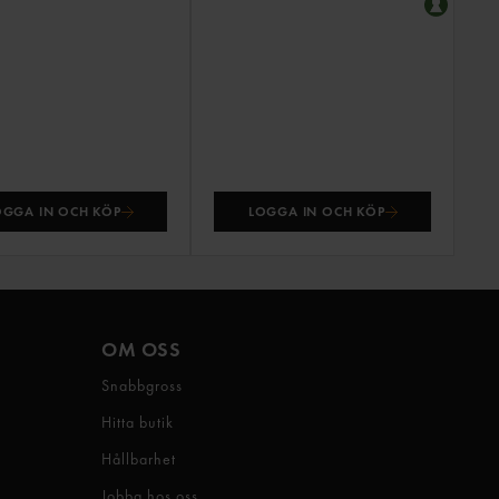
OGGA IN OCH KÖP
LOGGA IN OCH KÖP
OM OSS
Snabbgross
Hitta butik
Hållbarhet
Jobba hos oss