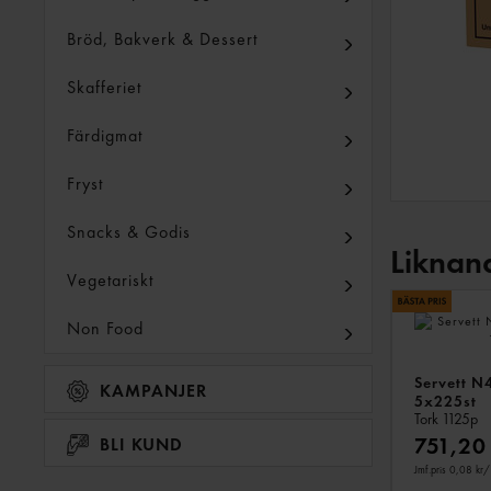
Bröd, Bakverk & Dessert
Skafferiet
Färdigmat
Fryst
Snacks & Godis
Liknan
Vegetariskt
Non Food
Servett N
KAMPANJER
5x225st
Tork
1125p
751,20
BLI KUND
Jmf.pris 0,08 kr
/