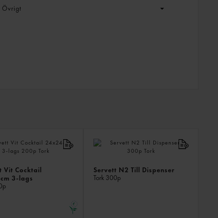
Övrigt
LIKN
PROD
t Vit Cocktail
Servett N2 Till Dispenser
Tork
300p
cm 3-lags
0p