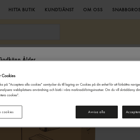
HITTA BUTIK
KUNDTJÄNST
OM OSS
SNABBGROS
p Tork
Godkänn Ålder
Denna webbsida innehåller information om alkoholdrycker. För inköp
r Cookies
och besök på denna webbplats måste du vara 20 år eller äldre.
ka på "Acceptera alla cookies" samtycker du till lagring av Cookies på din enhet för att förbättra navig
JAG ÄR UNDER 20 ÅR
JAG ÄR 20 ÅR ELLER ÄLDRE
nalysera webbplatsens användning och bistå i våra marknadsföringsinsatser. Om du vill skräddarsy di
tera cookies".
a cookies
Avvisa alla
Accepter