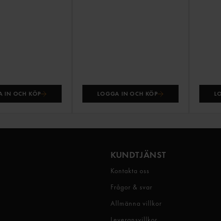
 IN OCH KÖP
LOGGA IN OCH KÖP
L
KUNDTJÄNST
Kontakta oss
Frågor & svar
Allmänna villkor
Leveransvillkor