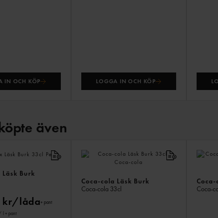
 IN OCH KÖP
LOGGA IN OCH KÖP
L
köpte även
 Läsk Burk
Coca-cola Läsk Burk
Coca-c
Coca-cola
33cl
Coca-co
 kr/låda
+ pant
/ l
+ pant