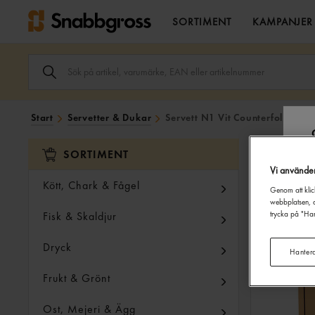
SORTIMENT
KAMPANJER
SÖK
ARTIKEL,
VARUMÄRKE,
EAN
ELLER
Start
Servetter & Dukar
Servett N1 Vit Counterfold 300
ARTIKELNUMMER
I
SÖK
SORTIMENT
FÄLTET.
Vi använde
Kött, Chark & Fågel
Genom att klic
webbplatsen, a
Fisk & Skaldjur
trycka på "Han
Dryck
Hanter
Frukt & Grönt
Ost, Mejeri & Ägg