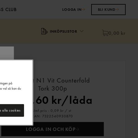
S CLUB
LOGGA IN
BLI KUND
INKÖPSLISTOR
0,00 kr
Servett N1 Vit Counterfold
eringen på
Tork
300p
na val så kan du
669,60 kr/låda
Jmf.pris : 0,09 kr /
st
a alla cookies
EAN:
7322540930870
LOGGA IN OCH KÖP