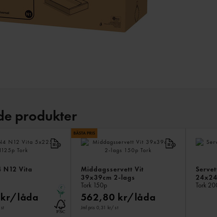
de produkter
4 N12 Vita
Middagsservett Vit
Servet
39x39cm 2-lags
24x24
Tork
150p
Tork
20
 kr/låda
562,80 kr/låda
 st
Jmf.pris 0,31 kr
/ st