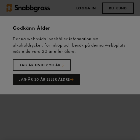
LOGGA IN
BLI KUND
0,00 kr
Godkänn Ålder
Denna webbsida innehåller information om
Start
Vårt sortiment
Non Food
Köksutrustning
alkoholdrycker. För inköp och besök på denna webbplats
Redskap & Husgeråd
Korvtång 16cm Exxent
måste du vara 20 år eller äldre.
JAG ÄR UNDER 20 ÅR
JAG ÄR 20 ÅR ELLER ÄLDRE