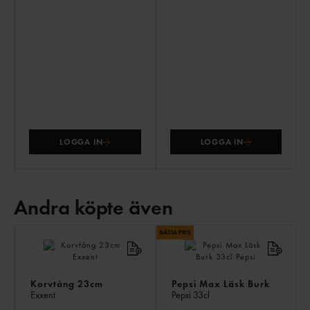
LOGGA IN
LOGGA IN
Andra köpte även
AN
KÖ
ÄV
Korvtång 23cm
Pepsi Max Läsk Burk
Exxent
Pepsi
33cl