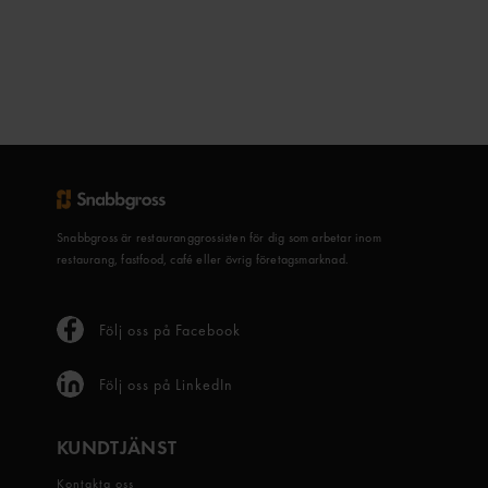
Snabbgross är restauranggrossisten för dig som arbetar inom
restaurang, fastfood, café eller övrig företagsmarknad.
Följ oss på Facebook
Följ oss på LinkedIn
KUNDTJÄNST
Kontakta oss