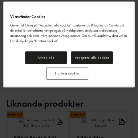
Vi använder Cookies
Korvtång
Genom att klicka på "Acceptera alla cookies" samtycker du till lagring av Cookies på
din enhet för att förbättra navigeringen på webbplatsen, analysera webbplatsens
Exxent
16cm
användning och bistå i våra marknadsföringsinsatser. Om du vill skräddarsy dina val så
EAN:
17393107651085
kan du trycka på "Hantera cookies".
LOGGA IN
Avvisa alla
Acceptera alla cookies
Övrigt
Hantera cookies
Liknande produkter
LI
PR
Alltång Rostfritt Stål
Alltång 30cm