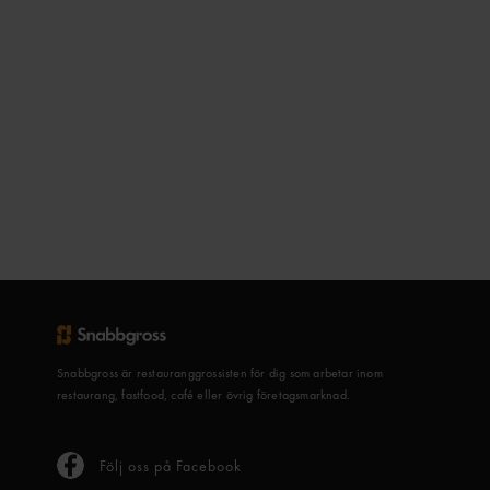
Snabbgross är restauranggrossisten för dig som arbetar inom
restaurang, fastfood, café eller övrig företagsmarknad.
Följ oss på Facebook