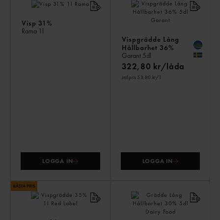
PR
Visp 31%
Rama
1l
Vispgrädde Lång
Hållbarhet 36%
Garant
5dl
322,80 kr/låda
Jmf.pris 53,80 kr
/ l
LOGGA IN
LOGGA IN