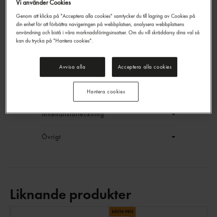
Vi använder Cookies
Genom att klicka på "Acceptera alla cookies" samtycker du till lagring av Cookies på
Vegetop Visp
din enhet för att förbättra navigeringen på webbplatsen, analysera webbplatsens
användning och bistå i våra marknadsföringsinsatser. Om du vill skräddarsy dina val så
Debic
1l
kan du trycka på "Hantera cookies".
EAN:
5410488821991
LOGGA IN
Avvisa alla
Acceptera alla cookies
Generell produktinfo
Hantera cookies
Innehållsförteckning
Övrigt
Liknande produkter
LI