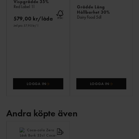
Vispgrädde 35%
Red Label
1l
Grädde Lång
Hållbarhet 30%
Dairy Food
5dl
579,00 kr/låda
Jmf.pris 57,90 kr
/ l
LOGGA IN
LOGGA IN
Andra köpte även
ANDRA
KÖPTE
ÄVEN