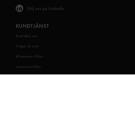
Följ oss på LinkedIn
KUNDTJÄNST
Kontakta oss
Frågor & svar
Allmänna villkor
Leveransvillkor
Visselblåsartjänst
OM OSS
Snabbgross
Hitta butik
Hållbarhet
Jobba hos oss