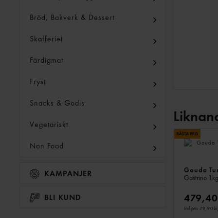
Bröd, Bakverk & Dessert
Skafferiet
Färdigmat
Fryst
Snacks & Godis
Liknan
Vegetariskt
Non Food
Gouda Tu
KAMPANJER
Gastrino
1k
479,40
BLI KUND
Jmf.pris 79,90 kr