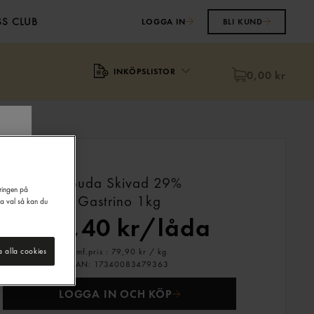
S CLUB
LOGGA IN
BLI KUND
INKÖPSLISTOR
0,00 kr
Gouda Skivad 29%
eringen på
Gastrino
1kg
na val så kan du
479,40 kr/låda
Jmf.pris : 79,90 kr /
kg
a alla cookies
EAN:
17340083479363
LOGGA IN OCH KÖP