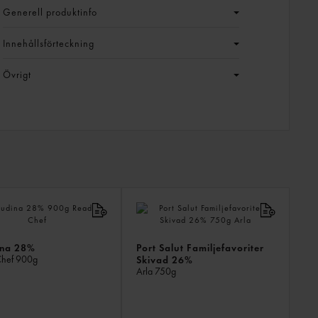
Generell produktinfo
Innehållsförteckning
Övrigt
LIKN
PROD
na 28%
Port Salut Familjefavoriter
Chef
900g
Skivad 26%
Arla
750g