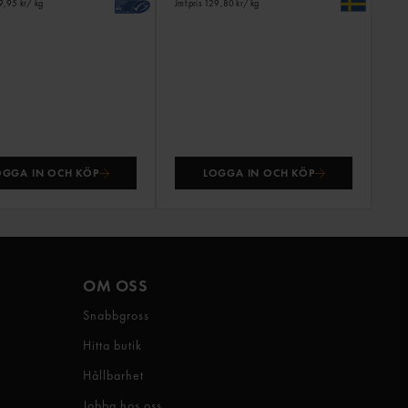
19,95 kr
/ kg
Jmf.pris 129,80 kr
/ kg
OGGA IN OCH KÖP
LOGGA IN OCH KÖP
OM OSS
Snabbgross
Hitta butik
Hållbarhet
Jobba hos oss