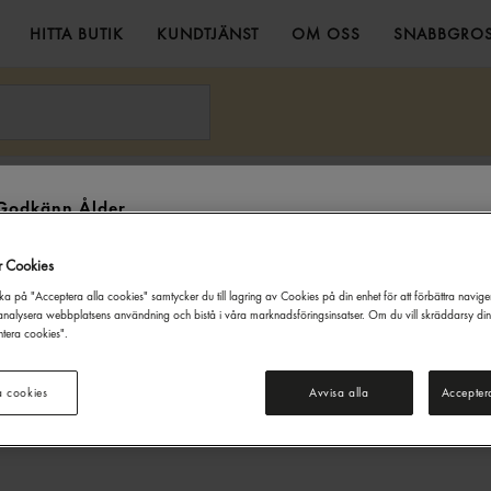
HITTA BUTIK
KUNDTJÄNST
OM OSS
SNABBGROS
& Riven Ost
Gouda Skivad 29% 1kg Gastrino
Godkänn Ålder
Denna webbsida innehåller information om alkoholdrycker. För inköp
r Cookies
och besök på denna webbplats måste du vara 20 år eller äldre.
ka på "Acceptera alla cookies" samtycker du till lagring av Cookies på din enhet för att förbättra navig
JAG ÄR UNDER 20 ÅR
JAG ÄR 20 ÅR ELLER ÄLDRE
nalysera webbplatsens användning och bistå i våra marknadsföringsinsatser. Om du vill skräddarsy di
tera cookies".
a cookies
Avvisa alla
Accepter