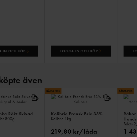
 IN OCH KÖP
LOGGA IN OCH KÖP
L
köpte även
inka Rökt Skivad
Kolibrie Fransk Brie 33%
Räkor 
der
800g
Kolibrie
1kg
Hands
Feldts
2
219,80 kr/låda
1 43