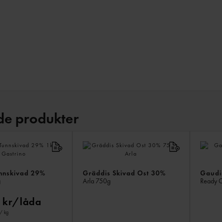
de produkter
nnskivad 29%
Gräddis Skivad Ost 30%
Gaudi
g
Arla
750g
Ready 
 kr/låda
/ kg