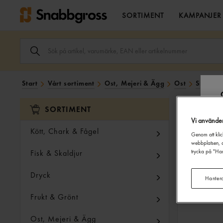
SORTIMENT
KAMPANJER
SÖK
ARTIKEL,
VARUMÄRKE,
EAN
ELLER
Start
Vårt sortiment
Ost, Mejeri & Ägg
Ost
Skivad 
ARTIKELNUMMER
I
SÖK
SORTIMENT
FÄLTET.
Vi använde
Kött, Chark & Fågel
Genom att klic
webbplatsen, a
Fisk & Skaldjur
trycka på "Han
Dryck
Hanter
Frukt & Grönt
Ost, Mejeri & Ägg