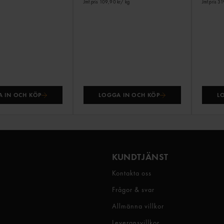
Jmf.pris 109,90 kr
/ kg
Jmf.pris 3
 IN OCH KÖP
LOGGA IN OCH KÖP
L
KUNDTJÄNST
Kontakta oss
Frågor & svar
Allmänna villkor
Leveransvillkor