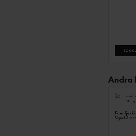
LOGGA
Andra 
Familjesk
Signal & An