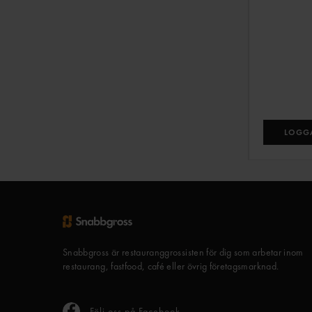
LOGGA
Snabbgross är restauranggrossisten för dig som arbetar inom
restaurang, fastfood, café eller övrig företagsmarknad.
Följ oss på Facebook