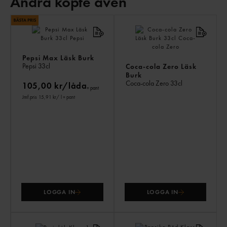
Andra köpte även
AN
KÖ
ÄV
Pepsi Max Läsk Burk
Pepsi
33cl
Coca-cola Zero Läsk
Burk
Coca-cola Zero
33cl
105,00 kr/låda
+ pant
Jmf.pris 15,91 kr
/ l
+ pant
LOGGA IN
LOGGA IN