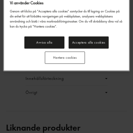
Vi använder Cookies
Genom att klicka på "Acceptera alla cookies" samtycker du till lagring av Cookies på
din enhet för att förbättra navigeringen på webbplatsen, analysera webbplatsens
användning och bistå i våra marknadsföringsinsatser. Om du vill skräddarsy dina val så
Prawn Crackers
kan du trycka på "Hantera cookies".
Sa Giang
1kg
EAN:
8934746054527
Avvisa alla
Acceptera alla cookies
LOGGA IN
Hantera cookies
Generell produktinfo
Innehållsförteckning
Övrigt
Liknande produkter