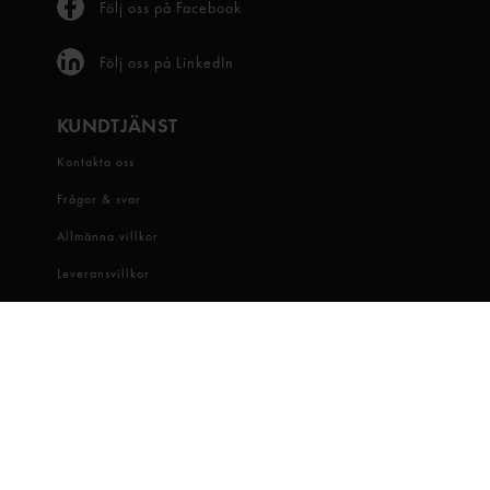
Följ oss på Facebook
Följ oss på LinkedIn
KUNDTJÄNST
Kontakta oss
Frågor & svar
Allmänna villkor
Leveransvillkor
Visselblåsartjänst
OM OSS
Snabbgross
Hitta butik
Hållbarhet