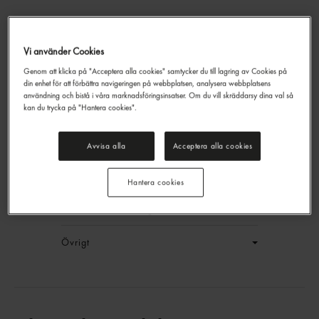
Vi använder Cookies
Genom att klicka på "Acceptera alla cookies" samtycker du till lagring av Cookies på
Yaki Sushi Nori Sjögräs
din enhet för att förbättra navigeringen på webbplatsen, analysera webbplatsens
Twin Dragon
140g
användning och bistå i våra marknadsföringsinsatser. Om du vill skräddarsy dina val så
kan du trycka på "Hantera cookies".
EAN:
17350116920939
LOGGA IN
Avvisa alla
Acceptera alla cookies
Generell produktinfo
Hantera cookies
Innehållsförteckning
Övrigt