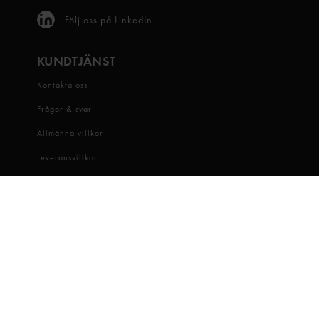
Följ oss på LinkedIn
KUNDTJÄNST
Kontakta oss
Frågor & svar
Allmänna villkor
Leveransvillkor
Visselblåsartjänst
OM OSS
Snabbgross
Hitta butik
Hållbarhet
Jobba hos oss