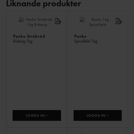
Liknande produkter
LI
PR
Panko Ströbröd
Panko
Risberg
1kg
Spicefield
1kg
LOGGA IN
LOGGA IN