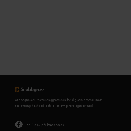
Snabbgross är restauranggrossisten för dig som arbetar inom
restaurang, fastfood, café eller övrig företagsmarknad.
Följ oss på Facebook