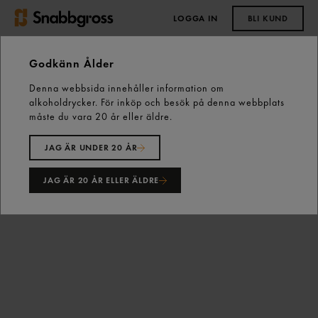
LOGGA IN
BLI KUND
0,00 kr
Godkänn Ålder
Denna webbsida innehåller information om
Start
Vårt sortiment
Skafferiet
Asien
alkoholdrycker. För inköp och besök på denna webbplats
Övrigt Asien
måste du vara 20 år eller äldre.
Yaki Sushi Nori Sjögräs 140g Twin Dragon
JAG ÄR UNDER 20 ÅR
JAG ÄR 20 ÅR ELLER ÄLDRE