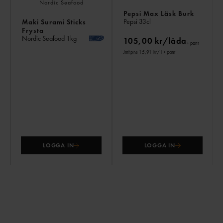
Pepsi Max Läsk Burk
Pepsi
33cl
Maki Surami Sticks
Frysta
Nordic Seafood
1kg
105,00 kr/låda
+ pant
Jmf.pris 15,91 kr
/ l
+ pant
LOGGA IN
LOGGA IN