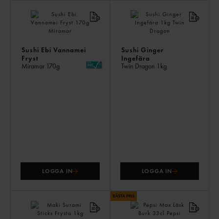
AN
KÖ
ÄV
Sushi Ebi Vannamei
Sushi Ginger
Fryst
Ingefära
Miramar
170g
Twin Dragon
1kg
LOGGA IN
LOGGA IN