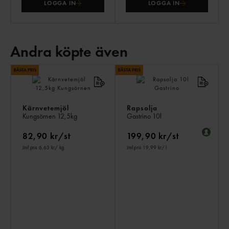
LOGGA IN
LOGGA IN
Andra köpte även
AN
KÖ
ÄV
Kärnvetemjöl
Rapsolja
Kungsörnen
12,5kg
Gastrino
10l
82,90 kr/st
199,90 kr/st
Jmf.pris 6,63 kr
/ kg
Jmf.pris 19,99 kr
/ l