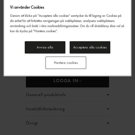
Vi använder Cookies
Genom att klicka på "Acceptera alla cookies" samtycker du till lagring av Cookies på
din enhet för att förbättra navigeringen på webbplatsen, analysera webbplatsens
användning och bistå i våra marknadsföringsinsatser. Om du vill skräddarsy dina val så
kan du trycka på "Hantera cookies".
Strösocker
Dansukker
10kg
Avvisa alla
Acceptera alla cookies
99,90 kr/st
Jmf.pris : 9,99 kr /
kg
Hantera cookies
EAN:
7310340523736
LOGGA IN
Generell produktinfo
Innehållsförteckning
Övrigt