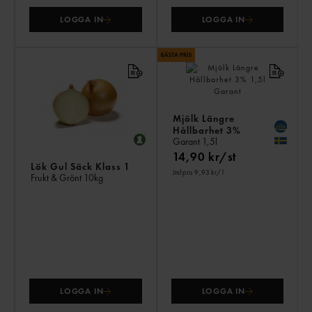
LOGGA IN
LOGGA IN
Mjölk Längre
Hållbarhet 3%
Garant
1,5l
14,90 kr/st
Lök Gul Säck Klass 1
Jmf.pris 9,93 kr
/ l
Frukt & Grönt
10kg
LOGGA IN
LOGGA IN