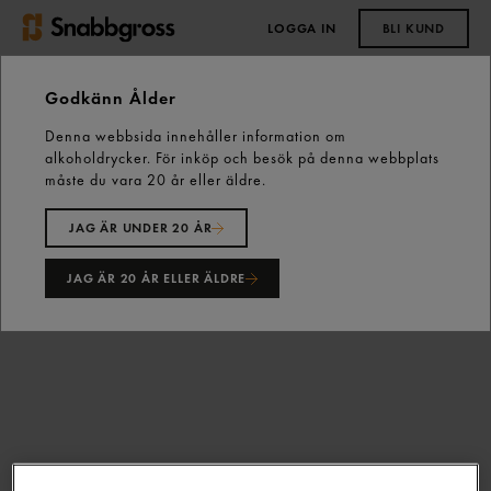
LOGGA IN
BLI KUND
0,00 kr
Godkänn Ålder
Denna webbsida innehåller information om
Start
Vårt sortiment
Skafferiet
alkoholdrycker. För inköp och besök på denna webbplats
Bakning & Dessert
Socker
måste du vara 20 år eller äldre.
Strösocker 10kg Dansukker
JAG ÄR UNDER 20 ÅR
JAG ÄR 20 ÅR ELLER ÄLDRE