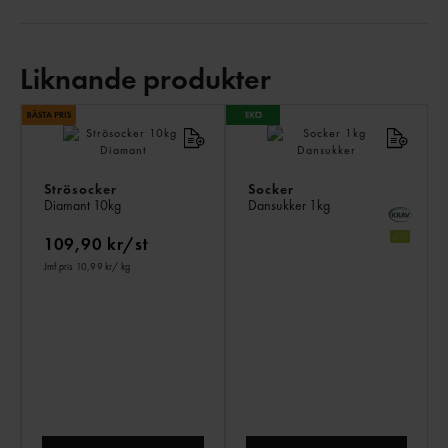
Liknande produkter
LI
PR
Strösocker
Socker
Diamant
10kg
Dansukker
1kg
109,90 kr/st
Jmf.pris 10,99 kr
/ kg