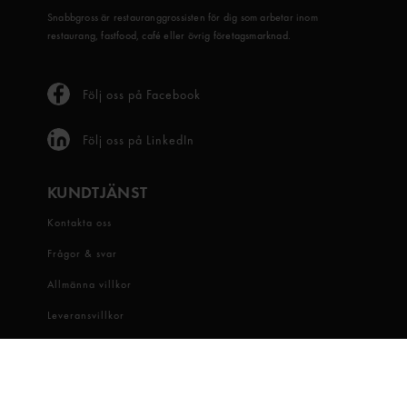
Snabbgross är restauranggrossisten för dig som arbetar inom
restaurang, fastfood, café eller övrig företagsmarknad.
Följ oss på Facebook
Följ oss på LinkedIn
KUNDTJÄNST
Kontakta oss
Frågor & svar
Allmänna villkor
Leveransvillkor
Visselblåsartjänst
OM OSS