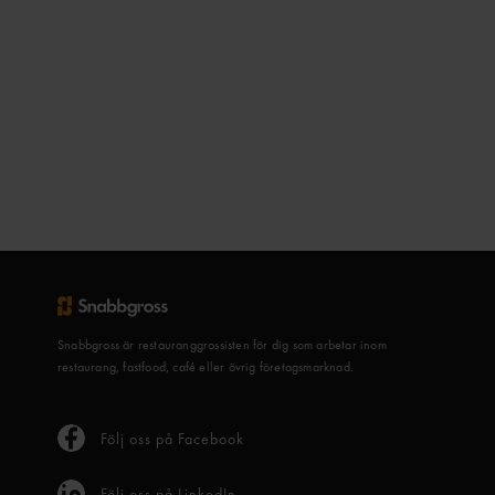
Snabbgross är restauranggrossisten för dig som arbetar inom
restaurang, fastfood, café eller övrig företagsmarknad.
Följ oss på Facebook
Följ oss på LinkedIn