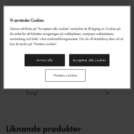
Vi använder Cookies
Vita Bönor Stora
Genom att klicka på "Acceptera alla cookies" samtycker du till lagring av Cookies på
La Masseria
2,6/1,5
din enhet för att förbättra navigeringen på webbplatsen, analysera webbplatsens
EAN:
68009673000403
användning och bistå i våra marknadsföringsinsatser. Om du vill skräddarsy dina val så
kan du trycka på "Hantera cookies".
LOGGA IN
Avvisa alla
Acceptera alla cookies
Generell produktinfo
Hantera cookies
Innehållsförteckning
Övrigt
Liknande produkter