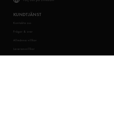
KUNDTJÄNST
Kontakta oss
Frågor & svar
Allmänna villkor
Leveransvillkor
Visselblåsartjänst
OM OSS
Snabbgross
Hitta butik
Hållbarhet
Jobba hos oss
Dataskydd