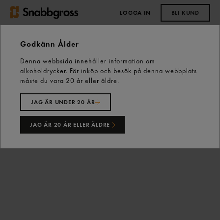
LOGGA IN
BLI KUND
0,00 kr
Godkänn Ålder
Denna webbsida innehåller information om
Start
Färdigmat
Färdigmat
alkoholdrycker. För inköp och besök på denna webbplats
Vita Bönor Stora 2,6/1,5 La Masseria
måste du vara 20 år eller äldre.
JAG ÄR UNDER 20 ÅR
JAG ÄR 20 ÅR ELLER ÄLDRE