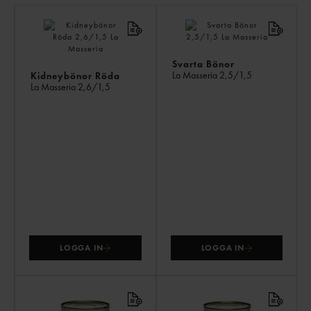
LI
PR
Svarta Bönor
La Masseria
2,5/1,5
Kidneybönor Röda
La Masseria
2,6/1,5
LOGGA IN
LOGGA IN