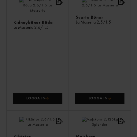
ÄV
Svarta Bönor
La Masseria
2,5/1,5
Kidneybönor Röda
La Masseria
2,6/1,5
LOGGA IN
LOGGA IN
Kikärtor
Majskorn