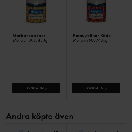
Garbanzobönor
Kidneybönor Röda
Monarch
800/480g
Monarch
800/480g
LOGGA IN
LOGGA IN
Andra köpte även
AN
KÖ