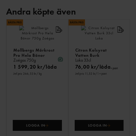
Andra köpte även
AN
KÖ
ÄV
Mollbergs Mörkrost
Citron Kolsyrat
Pro Hela Bönor
Vatten Burk
Zoégas
750g
Loka
33cl
1 599,20 kr/låda
76,00 kr/låda
+ pant
Jmf.pris 266,53 kr
/ kg
Jmf.pris 11,52 kr
/ l
+ pant
LOGGA IN
LOGGA IN