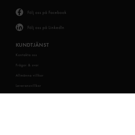
Följ oss på Facebook
Följ oss på LinkedIn
KUNDTJÄNST
Kontakta oss
Frågor & svar
Allmänna villkor
Leveransvillkor
Visselblåsartjänst
OM OSS
Snabbgross
Hitta butik