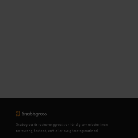
Snabbgross är restauranggrossisten för dig som arbetar inom
restaurang, fastfood, café eller övrig företagsmarknad.