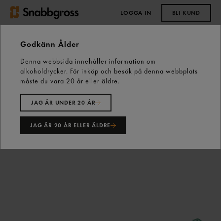
LOGGA IN
BLI KUND
0,00 kr
Godkänn Ålder
Denna webbsida innehåller information om
Start
Bönor, Frön, Gryn & Baljväxter
alkoholdrycker. För inköp och besök på denna webbplats
Rustico Espresso Pro Hela Bönor 500g Zoégas
måste du vara 20 år eller äldre.
JAG ÄR UNDER 20 ÅR
JAG ÄR 20 ÅR ELLER ÄLDRE