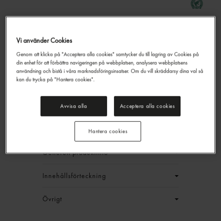
Rustico Espresso Pro Hela
Vi använder Cookies
Bönor
Genom att klicka på "Acceptera alla cookies" samtycker du till lagring av Cookies på
Zoégas
500g
din enhet för att förbättra navigeringen på webbplatsen, analysera webbplatsens
användning och bistå i våra marknadsföringsinsatser. Om du vill skräddarsy dina val så
839,20 kr/låda
kan du trycka på "Hantera cookies".
Jmf.pris : 209,80 kr /
kg
Avvisa alla
Acceptera alla cookies
EAN:
7310731202363
LOGGA IN
Hantera cookies
Generell produktinfo
Innehållsförteckning
Övrigt